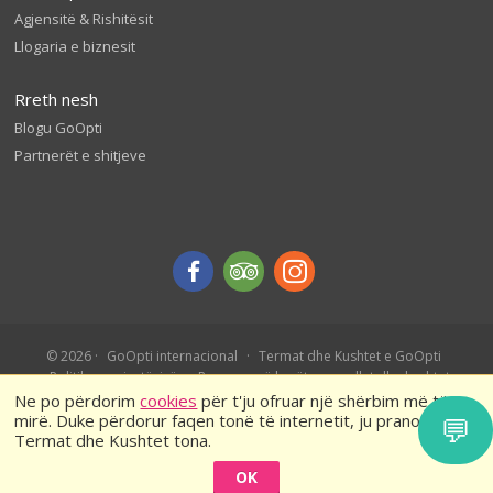
Agjensitë & Rishitësit
Llogaria e biznesit
Rreth nesh
Blogu GoOpti
Partnerët e shitjeve
© 2026
GoOpti internacional
Termat dhe Kushtet e GoOpti
Politika e privatësisë
Rezervo më herët – rregullat dhe kushtet
Ne po përdorim
cookies
për t'ju ofruar një shërbim më të
mirë. Duke përdorur faqen tonë të internetit, ju pranoni
💬
Termat dhe Kushtet tona.
OK