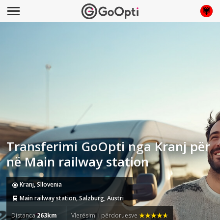
Transferimi GoOpti nga Kranj për
në Main railway station
Kranj, Sllovenia
Main railway station, Salzburg, Austri
Distanca
263km
Vlerësimi i përdoruesve