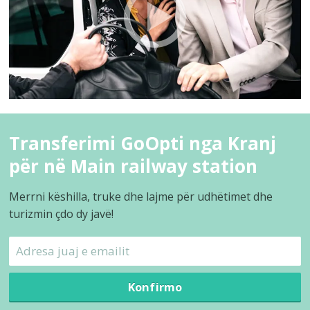
Transferimi GoOpti nga Kranj
për në Main railway station
Merrni këshilla, truke dhe lajme për udhëtimet dhe
turizmin çdo dy javë!
Konfirmo