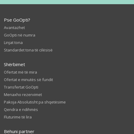
Pse GoOpti?
Avantazhet
GoOpti në numra
Linjat tona
Standardet tona të cilësisë
Shërbimet
Ofertat më të mira
Ofertat e minutës së fundit
Transfertat GoOpti
Menaxho rezervimet
Pakoja Absolutisht pa shqetësime
Qendra e ndihmës
Fluturime të lira
Bëhuni partner