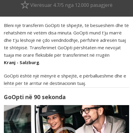
Vlerësuar 4.7/5 nga 12.000 pasagjerë
Bleni një transferim GoOpti të shpejtë, të besueshëm dhe të
rehatshëm në vetëm disa minuta. GoOpti mund t'ju marrë
dhe t'ju lëshojë në çdo vendndodhje, përfshirë adresën tuaj
të shtëpisë. Transferimet GoOpti përshtaten me nevojat
tuaja me orare fleksibile për transferimet në rrugën
Kranj - Salzburg
.
GoOpti është një mënyrë e shpejtë, e përballueshme dhe e
lehtë për të arritur në destinacionin tuaj.
GoOpti në 90 sekonda