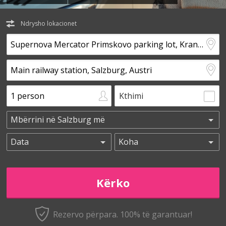
Ndrysho lokacionet
Kthimi
Rezervo përpara. 100% të garantuar!