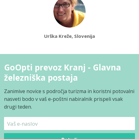
Urška Kreže, Slovenija
GoOpti prevoz Kranj - Glavna
železniška postaja
Zanimive novice s področja turizma in koristni potovalni
nasveti bodo v vaš e-poštni nabiralnik prispeli vsak
drugi teden.