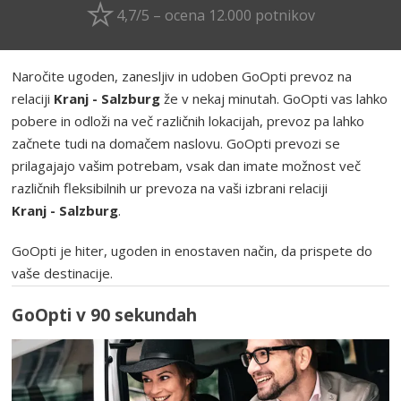
4,7/5 – ocena 12.000 potnikov
Naročite ugoden, zanesljiv in udoben GoOpti prevoz na
relaciji
Kranj - Salzburg
že v nekaj minutah. GoOpti vas lahko
pobere in odloži na več različnih lokacijah, prevoz pa lahko
začnete tudi na domačem naslovu. GoOpti prevozi se
prilagajajo vašim potrebam, vsak dan imate možnost več
različnih fleksibilnih ur prevoza na vaši izbrani relaciji
Kranj - Salzburg
.
GoOpti je hiter, ugoden in enostaven način, da prispete do
vaše destinacije.
GoOpti v 90 sekundah