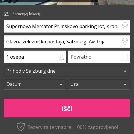
Zamenjaj lokaciji
Povratno
Rezervirajte vnaprej.
100% zagotovljeno!