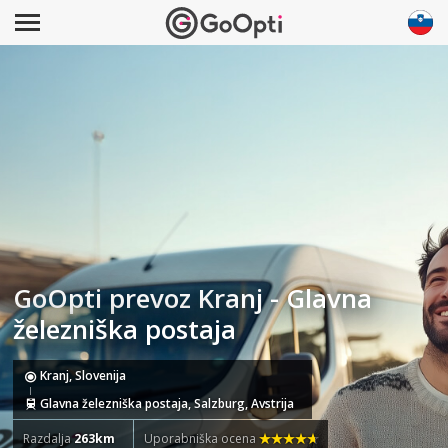
GoOpti prevoz Kranj - Glavna
železniška postaja
Kranj, Slovenija
Glavna železniška postaja, Salzburg, Avstrija
Razdalja
263km
Uporabniška ocena