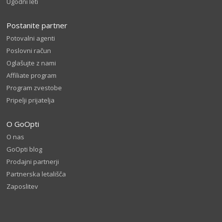
Ugodni leti
Postanite partner
Potovalni agenti
Poslovni račun
Oglašujte z nami
Affiliate program
Program zvestobe
Pripelji prijatelja
O GoOpti
O nas
GoOpti blog
Prodajni partnerji
Partnerska letališča
Zaposlitev