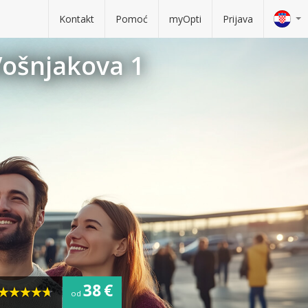
Kontakt
Pomoć
myOpti
Prijava
Vošnjakova 1
38 €
od