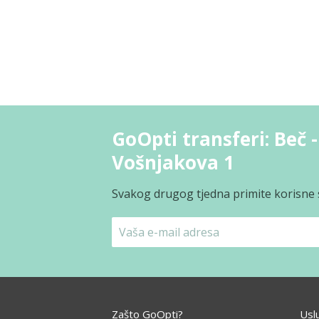
GoOpti transferi: Beč 
Vošnjakova 1
Svakog drugog tjedna primite korisne s
Zašto GoOpti?
Usl