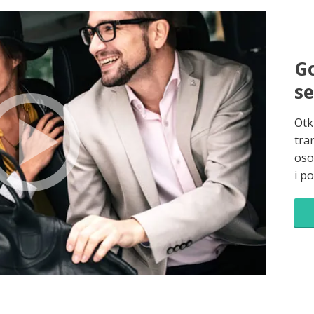
Go
s
Otk
tra
oso
i p