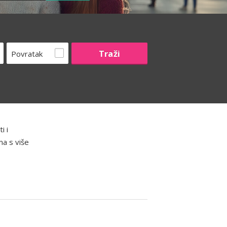
Povratak
i i
ma s više