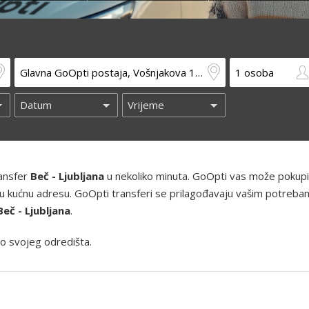
ransfer
Beč - Ljubljana
u nekoliko minuta. GoOpti vas može pokupit
 i vašu kućnu adresu. GoOpti transferi se prilagođavaju vašim potreba
Beč - Ljubljana
.
o svojeg odredišta.