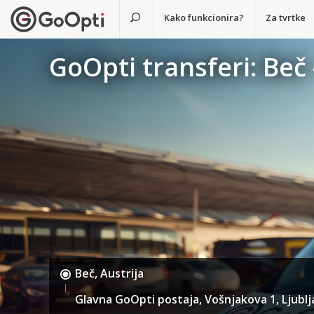
Kako funkcionira?
Za tvrtke
GoOpti transferi: Beč
Beč, Austrija
Glavna GoOpti postaja, Vošnjakova 1, Ljublj