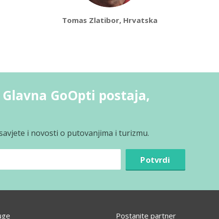
Tomas Zlatibor, Hrvatska
- Glavna GoOpti postaja,
avjete i novosti o putovanjima i turizmu.
Potvrdi
uge
Postanite partner