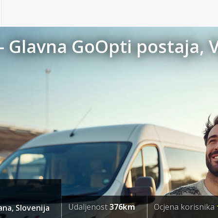
 - Glavna GoOpti postaja, 
Udaljenost
376km
Ocjena korisnika
ana, Slovenija