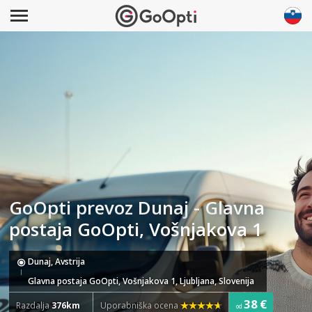
GoOpti prevoz Dunaj - Glavna
postaja GoOpti, Vošnjakova 1
Dunaj, Avstrija
Glavna postaja GoOpti, Vošnjakova 1, Ljubljana, Slovenija
38 €
Razdalja
376km
Uporabniška ocena
od