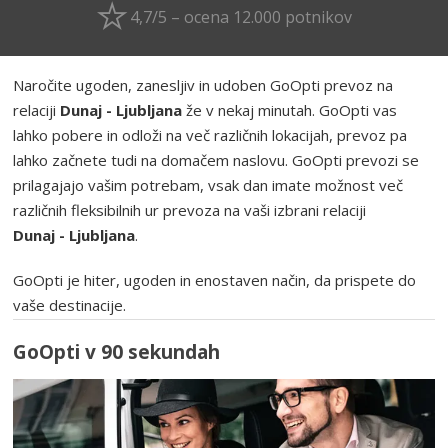
4,7/5 – ocena 12.000 potnikov
Naročite ugoden, zanesljiv in udoben GoOpti prevoz na
relaciji
Dunaj - Ljubljana
že v nekaj minutah. GoOpti vas
lahko pobere in odloži na več različnih lokacijah, prevoz pa
lahko začnete tudi na domačem naslovu. GoOpti prevozi se
prilagajajo vašim potrebam, vsak dan imate možnost več
različnih fleksibilnih ur prevoza na vaši izbrani relaciji
Dunaj - Ljubljana
.
GoOpti je hiter, ugoden in enostaven način, da prispete do
vaše destinacije.
GoOpti v 90 sekundah