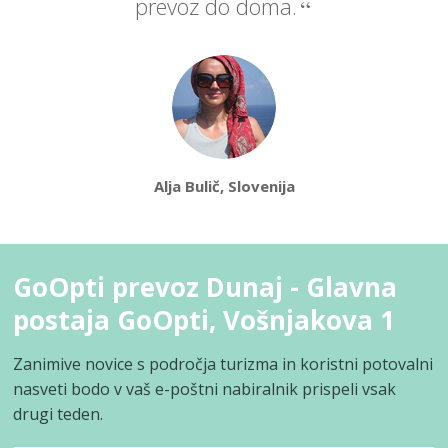
prevoz do doma.
Alja Bulič, Slovenija
GoOpti prevoz Dunaj - Glavna
postaja GoOpti, Vošnjakova 1
Zanimive novice s področja turizma in koristni potovalni
nasveti bodo v vaš e-poštni nabiralnik prispeli vsak
drugi teden.