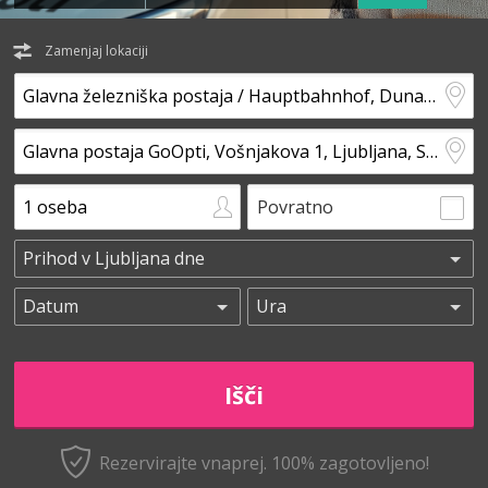
Zamenjaj lokaciji
Povratno
Rezervirajte vnaprej.
100% zagotovljeno!