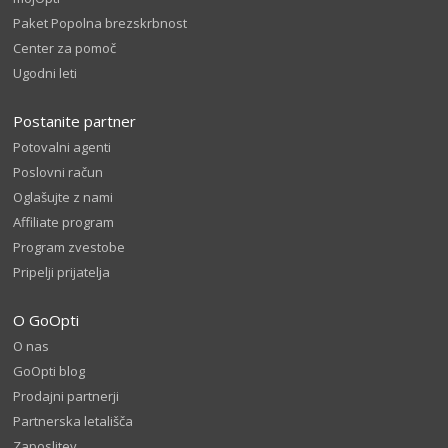
Paket Popolna brezskrbnost
Center za pomoč
Ugodni leti
Postanite partner
Potovalni agenti
Poslovni račun
Oglašujte z nami
Affiliate program
Program zvestobe
Pripelji prijatelja
O GoOpti
O nas
GoOpti blog
Prodajni partnerji
Partnerska letališča
Zaposlitev