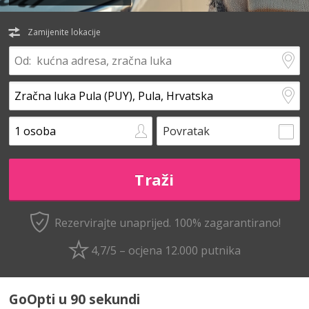
Zamijenite lokacije
Povratak
Rezervirajte unaprijed.
100% zagarantirano!
4,7/5 – ocjena 12.000 putnika
GoOpti u 90 sekundi