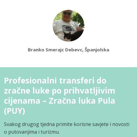
Branko Smerajc Debevc, Španjolska
Profesionalni transferi do
zračne luke po prihvatljivim
cijenama – Zračna luka Pula
(PUY)
Svakog drugog tjedna primite korisne savjete i novosti
o putovanjima i turizmu.