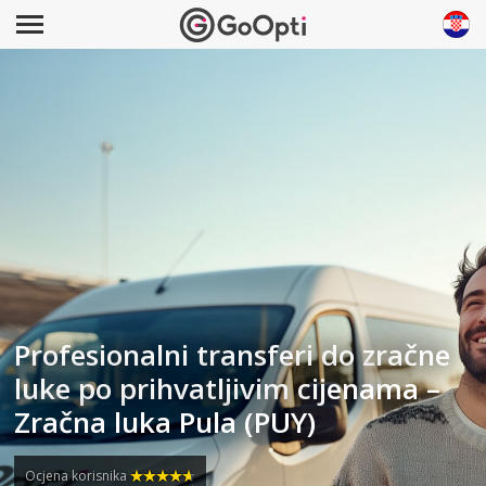
Profesionalni transferi do zračne
luke po prihvatljivim cijenama –
Zračna luka Pula (PUY)
Ocjena korisnika