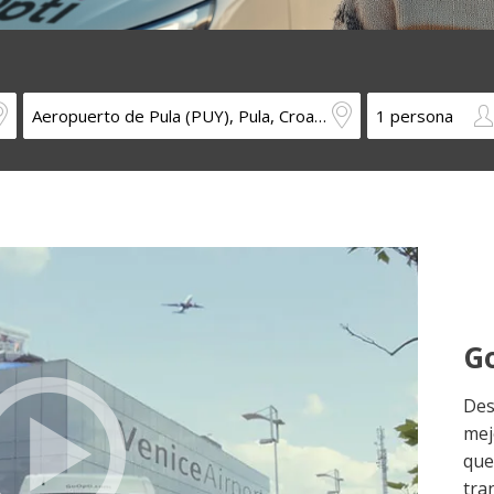
Go
Des
mej
que 
tra