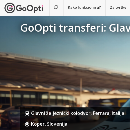
Kako funkcionira?
Za tvrtke
GoOpti transferi: Glav
Glavni željeznički kolodvor, Ferrara, Italija
Koper, Slovenija