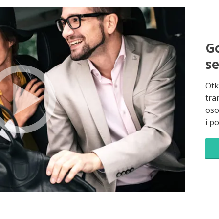
Go
s
Otk
tra
oso
i p