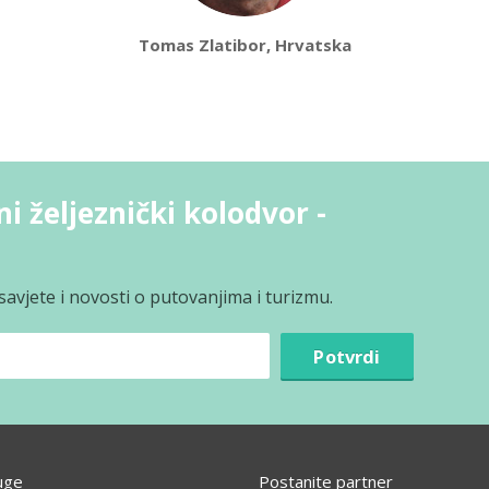
Tomas Zlatibor, Hrvatska
i željeznički kolodvor -
avjete i novosti o putovanjima i turizmu.
Potvrdi
uge
Postanite partner