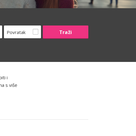
Povratak
ti i
ma s više