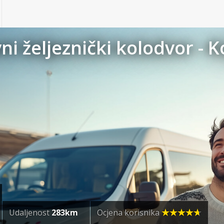
ni željeznički kolodvor - 
Udaljenost
283km
Ocjena korisnika