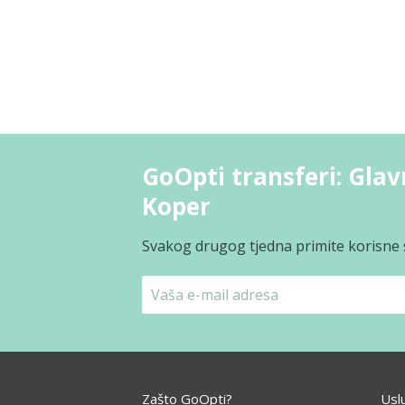
GoOpti transferi: Glavn
Koper
Svakog drugog tjedna primite korisne s
Zašto GoOpti?
Usl