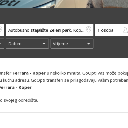
ransfer
Ferrara - Koper
u nekoliko minuta. GoOpti vas može pokupi
 i vašu kućnu adresu. GoOpti transferi se prilagođavaju vašim potreba
Ferrara - Koper
.
o svojeg odredišta.