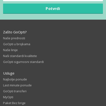
Potvrdi
Zašto GoOpti?
Naše prednosti
GoOpti u brojkama
Naše linije
Naši standardi kvalitete
GoOpti sigurnosni standardi
Usluge
Najbolje ponude
Last minute ponude
GoOpti transferi
MyOpti
Paket Bez brige