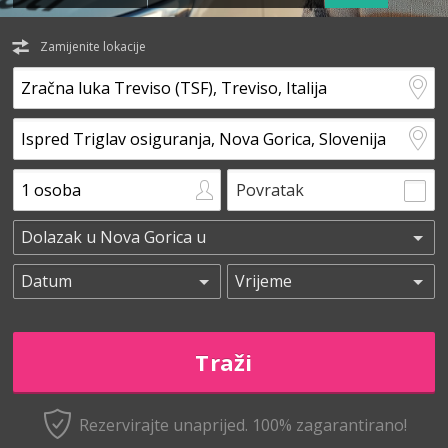
Zamijenite lokacije
Povratak
Rezervirajte unaprijed.
100% zagarantirano!