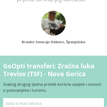
Branko Smerajc Debevc, Španjolska
GoOpti transferi: Zračna luka
Treviso (TSF) - Nova Gorica
Svakog drugog tjedna primite korisne savjete i novosti
o putovanjima i turizmu.