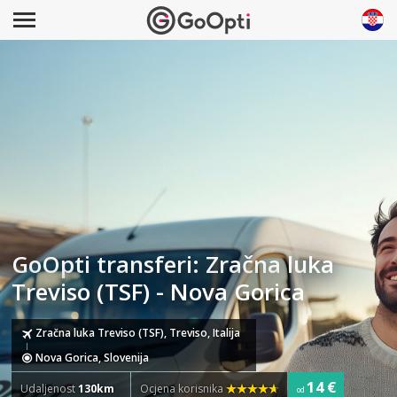
GoOpti transferi: Zračna luka
Treviso (TSF) - Nova Gorica
Zračna luka Treviso (TSF), Treviso, Italija
Nova Gorica, Slovenija
14 €
Udaljenost
130km
Ocjena korisnika
od