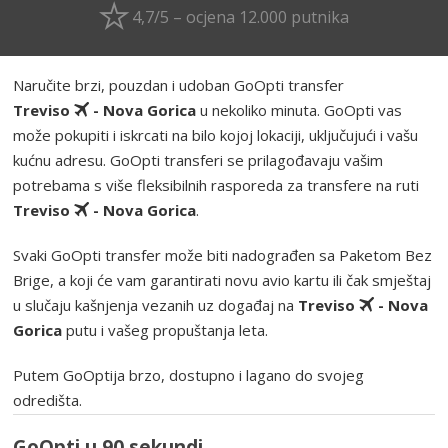
4,7/5 – ocjena 12.000 putnika
Naručite brzi, pouzdan i udoban GoOpti transfer
Treviso
- Nova Gorica
u nekoliko minuta. GoOpti vas
može pokupiti i iskrcati na bilo kojoj lokaciji, uključujući i vašu
kućnu adresu. GoOpti transferi se prilagođavaju vašim
potrebama s više fleksibilnih rasporeda za transfere na ruti
Treviso
- Nova Gorica
.
Svaki GoOpti transfer može biti nadograđen sa Paketom Bez
Brige, a koji će vam garantirati novu avio kartu ili čak smještaj
u slučaju kašnjenja vezanih uz događaj na
Treviso
- Nova
Gorica
putu i vašeg propuštanja leta.
Putem GoOptija brzo, dostupno i lagano do svojeg
odredišta.
GoOpti u 90 sekundi