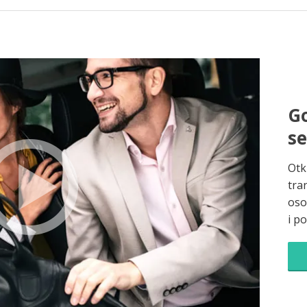
Go
s
Otk
tra
oso
i p