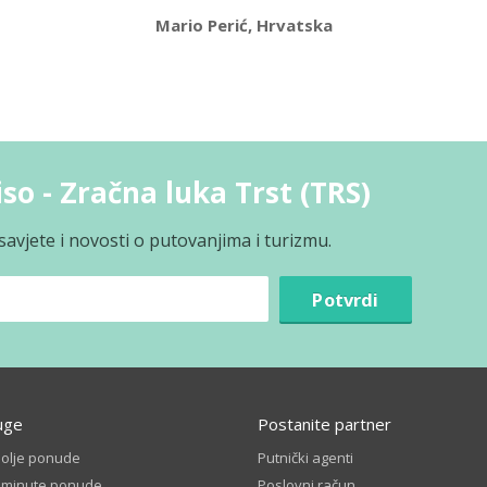
Mario Perić, Hrvatska
so - Zračna luka Trst (TRS)
avjete i novosti o putovanjima i turizmu.
Potvrdi
uge
Postanite partner
bolje ponude
Putnički agenti
t minute ponude
Poslovni račun