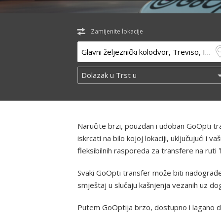
Zamijenite lokacije
Naručite brzi, pouzdan i udoban GoOpti t
iskrcati na bilo kojoj lokaciji, uključujući
fleksibilnih rasporeda za transfere na ruti
Svaki GoOpti transfer može biti nadograđen
smještaj u slučaju kašnjenja vezanih uz d
Putem GoOptija brzo, dostupno i lagano d