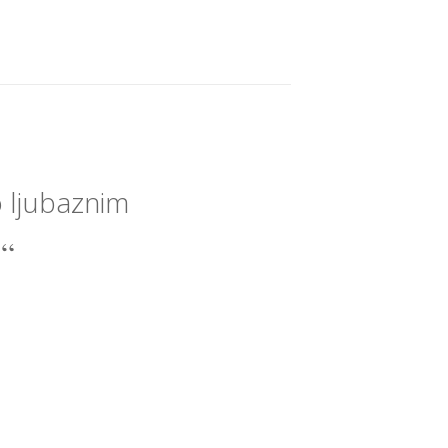
o ljubaznim
.