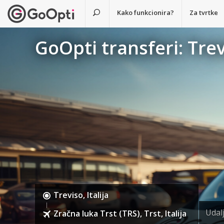
Kako funkcionira?
Za tvrtke
GoOpti transferi: Trev
Treviso, Italija
Udal
Zračna luka Trst (TRS), Trst, Italija