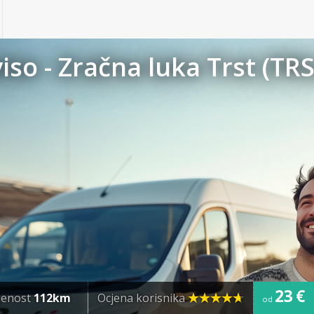
iso - Zračna luka Trst (TRS
23 €
jenost
112km
Ocjena korisnika
od