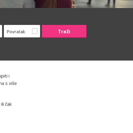
Povratak
iti i
ma s više
li čak