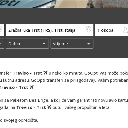
ransfer
Treviso - Trst
u nekoliko minuta. GoOpti vas može pokup
 i vašu kućnu adresu. GoOpti transferi se prilagođavaju vašim potreba
Treviso - Trst
.
 sa Paketom Bez Brige, a koji će vam garantirati novu avio kartu i
ogađaj na
Treviso - Trst
putu i vašeg propuštanja leta.
o svojeg odredišta.