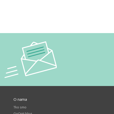
O nama
Tko smo
GoOpti blog