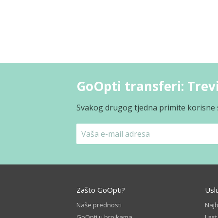
GoOpti transferi: Trevi
Svakog drugog tjedna primite korisne s
Zašto GoOpti?
Usl
Naše prednosti
Naj
GoOpti u brojkama
Las