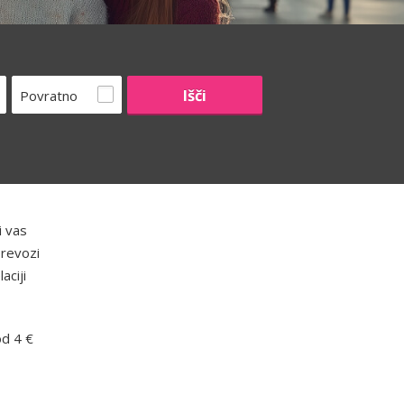
Povratno
i vas
prevozi
aciji
od 4 €