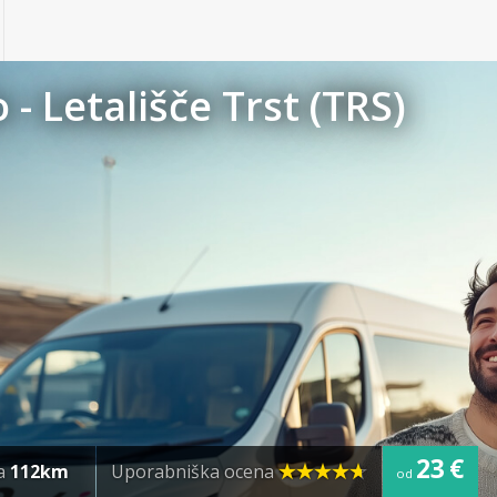
- Letališče Trst (TRS)
23 €
ja
112km
Uporabniška ocena
od