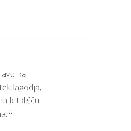
ravo na
ek lagodja,
a letališču
ma.