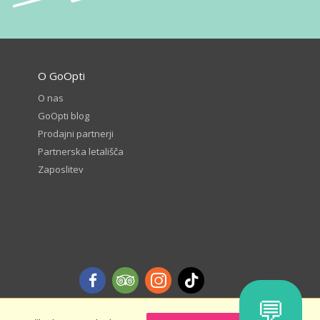
O GoOpti
O nas
GoOpti blog
Prodajni partnerji
Partnerska letališča
Zaposlitev
💬