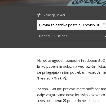
Zamenjaj lokaciji
Naročite ugoden, zanesljiv in udoben GoOp
lahko pobere in odloži na več različnih lo
se prilagajajo vašim potrebam, vsak dan ima
Treviso - Trst
.
Za vsak GoOpti prevoz imate možnost nad
dalje zagotovimo novo letalsko vozovnico 
Treviso - Trst
pride do neljube zamude