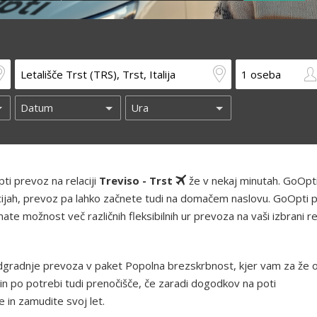
ti prevoz na relaciji
Treviso - Trst
že v nekaj minutah. GoOpt
kacijah, prevoz pa lahko začnete tudi na domačem naslovu. GoOpti 
te možnost več različnih fleksibilnih ur prevoza na vaši izbrani rel
gradnje prevoza v paket Popolna brezskrbnost, kjer vam za že 
in po potrebi tudi prenočišče, če zaradi dogodkov na poti
 in zamudite svoj let.