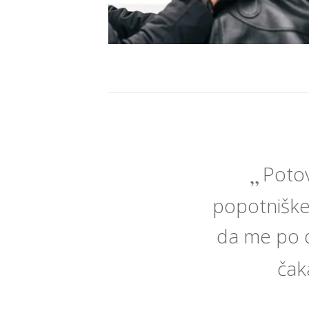
Potov
popotniške
da me po d
čak