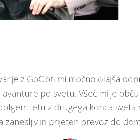
anje z GoOpti mi močno olajša odp
 avanture po svetu. Všeč mi je občut
olgem letu z drugega konca sveta n
a zanesljiv in prijeten prevoz do do