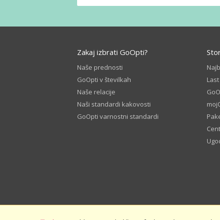
Zakaj izbrati GoOpti?
Sto
Naše prednosti
Naj
GoOpti v številkah
Last
Naše relacije
GoOp
Naši standardi kakovosti
moj
GoOpti varnostni standardi
Pake
Cen
Ugod