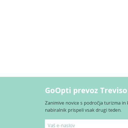
GoOpti prevoz Treviso 
Zanimive novice s področja turizma in 
nabiralnik prispeli vsak drugi teden.