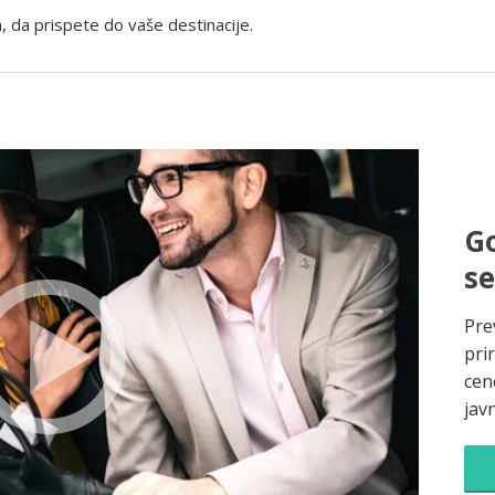
, da prispete do vaše destinacije.
Go
s
Pre
pri
cene
jav