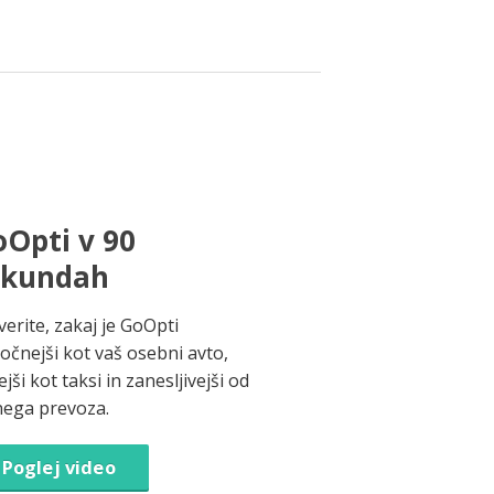
Opti v 90
ekundah
verite, zakaj je GoOpti
ročnejši kot vaš osebni avto,
jši kot taksi in zanesljivejši od
nega prevoza.
Poglej video