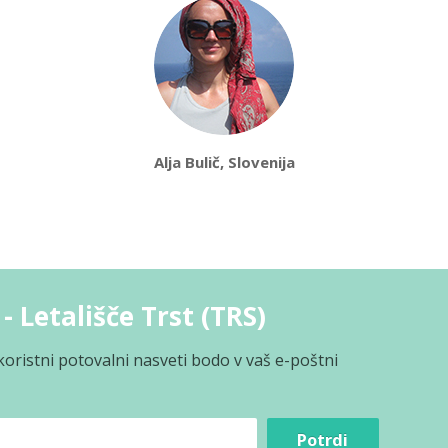
Alja Bulič, Slovenija
- Letališče Trst (TRS)
koristni potovalni nasveti bodo v vaš e-poštni
Potrdi