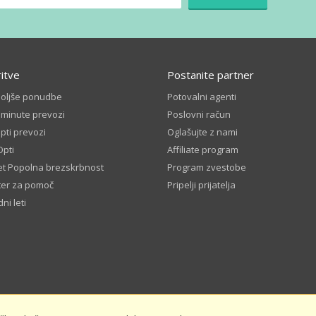
ritve
Postanite partner
boljše ponudbe
Potovalni agenti
 minute prevozi
Poslovni račun
ti prevozi
Oglašujte z nami
Opti
Affiliate program
t Popolna brezskrbnost
Program zvestobe
ter za pomoč
Pripelji prijatelja
ni leti