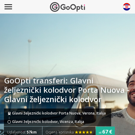
GoOpti transferi: Glavni
željeznički kolodvor Porta Nuova -
Glavni željeznički kolodvor
Glavni željeznički kolodvor Porta Nuova, Verona, Italija
Glavni željeznički kolodvor, Vicenza, Italija
67 €
Udaljenost
57km
Ocjena korisnika
od