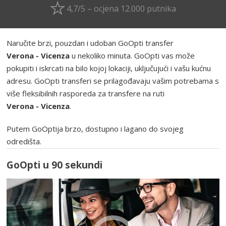
4,7/5 – ocjena 12.000 putnika
Naručite brzi, pouzdan i udoban GoOpti transfer
Verona - Vicenza
u nekoliko minuta. GoOpti vas može
pokupiti i iskrcati na bilo kojoj lokaciji, uključujući i vašu kućnu
adresu. GoOpti transferi se prilagođavaju vašim potrebama s
više fleksibilnih rasporeda za transfere na ruti
Verona - Vicenza
.
Putem GoOptija brzo, dostupno i lagano do svojeg
odredišta.
GoOpti u 90 sekundi