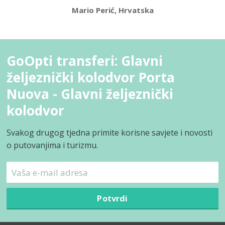
Mario Perić, Hrvatska
GoOpti transferi: Glavni
željeznički kolodvor Porta
Nuova - Glavni željeznički
kolodvor
Svakog drugog tjedna primite korisne savjete i novosti
o putovanjima i turizmu.
Potvrdi