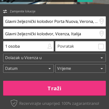
Zamijenite lokacije
Povratak
Rezervirajte unaprijed.
100% zagarantirano!