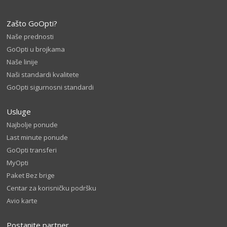
Zašto GoOpti?
Naše prednosti
GoOpti u brojkama
Naše linije
Naši standardi kvalitete
GoOpti sigurnosni standardi
Usluge
Najbolje ponude
Last minute ponude
GoOpti transferi
MyOpti
Paket Bez brige
Centar za korisničku podršku
Avio karte
Postanite partner