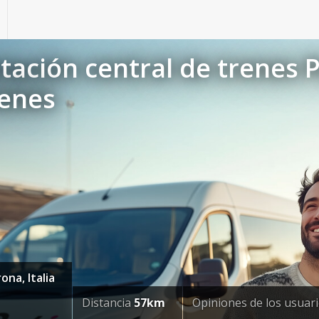
tación central de trenes 
renes
na, Italia
Distancia
57km
Opiniones de los usuar