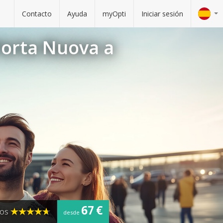
Contacto
Ayuda
myOpti
Iniciar sesión
Porta Nuova a
67 €
ios
desde