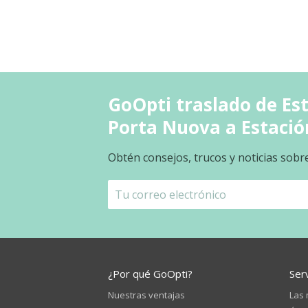
GoOpti traslado de Est
Porta Nuova a Estació
Obtén consejos, trucos y noticias sobr
¿Por qué GoOpti?
Ser
Nuestras ventajas
Las 