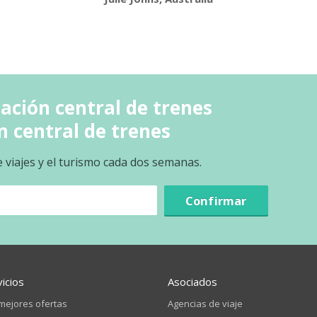
ación central de trenes
n central de trenes
e viajes y el turismo cada dos semanas.
Confirmar
vicios
Asociados
mejores ofertas
Agencias de viaje