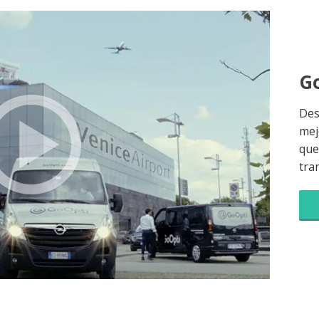
Go
Des
mej
que 
tra