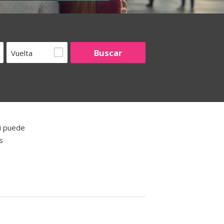
Vuelta
i puede
s