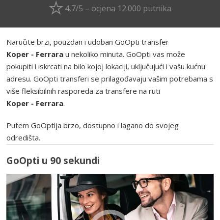
4,7/5 – ocjena 12.000 putnika
Naručite brzi, pouzdan i udoban GoOpti transfer
Koper - Ferrara
u nekoliko minuta. GoOpti vas može
pokupiti i iskrcati na bilo kojoj lokaciji, uključujući i vašu kućnu
adresu. GoOpti transferi se prilagođavaju vašim potrebama s
više fleksibilnih rasporeda za transfere na ruti
Koper - Ferrara
.
Putem GoOptija brzo, dostupno i lagano do svojeg
odredišta.
GoOpti u 90 sekundi