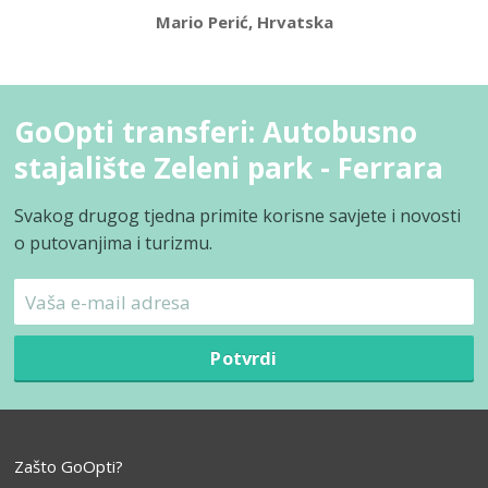
Mario Perić, Hrvatska
GoOpti transferi: Autobusno
stajalište Zeleni park - Ferrara
Svakog drugog tjedna primite korisne savjete i novosti
o putovanjima i turizmu.
Potvrdi
Zašto GoOpti?