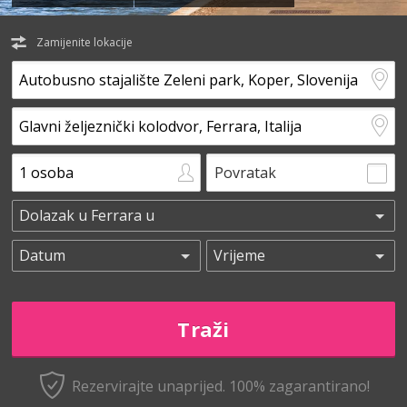
Zamijenite lokacije
Povratak
Rezervirajte unaprijed.
100% zagarantirano!