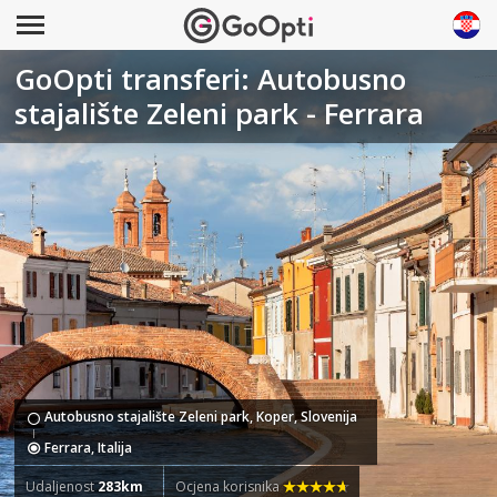
GoOpti transferi: Autobusno
stajalište Zeleni park - Ferrara
Autobusno stajalište Zeleni park, Koper, Slovenija
Ferrara, Italija
Udaljenost
283km
Ocjena korisnika