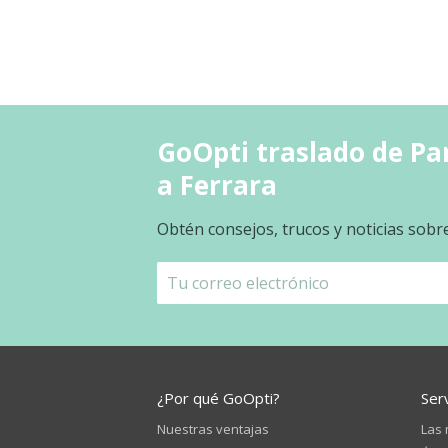
GoOpti traslado de Pa
a Ferrara
Obtén consejos, trucos y noticias sobr
¿Por qué GoOpti?
Ser
Nuestras ventajas
Las 