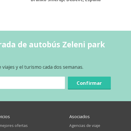
rada de autobús Zeleni park
e viajes y el turismo cada dos semanas.
Confirmar
vicios
Asociados
mejores ofertas
Agencias de viaje