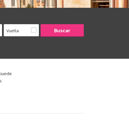
Vuelta
 puede
s