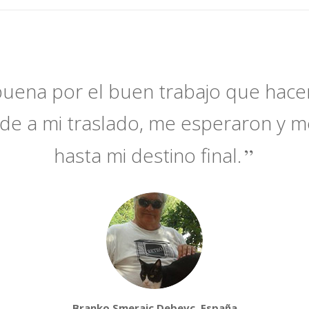
uena por el buen trabajo que hac
rde a mi traslado, me esperaron y m
hasta mi destino final.
Branko Smerajc Debevc, España