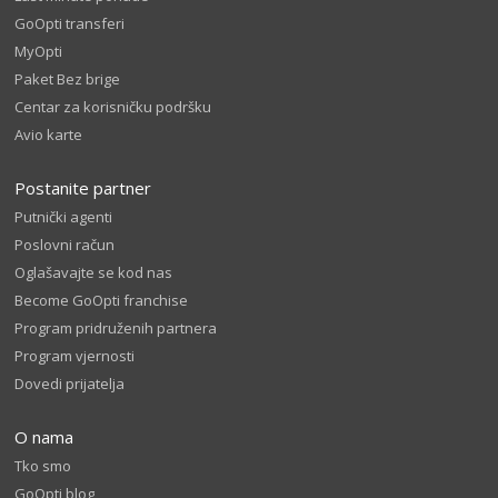
GoOpti transferi
MyOpti
Paket Bez brige
Centar za korisničku podršku
Avio karte
Postanite partner
Putnički agenti
Poslovni račun
Oglašavajte se kod nas
Become GoOpti franchise
Program pridruženih partnera
Program vjernosti
Dovedi prijatelja
O nama
Tko smo
GoOpti blog