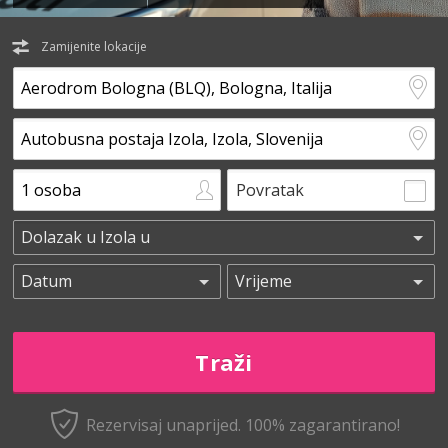
Zamijenite lokacije
Povratak
Rezervisaj unaprijed.
100% zagarantirano!