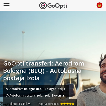
GoOpti transferi: Aerodrom
Bologna (BLQ) - Autobusna
postaja Izola
Aerodrom Bologna (BLQ), Bologna, Italija
Autobusna postaja Izola, Izola, Slovenija
Udaljenost
331km
Ocjena korisnika