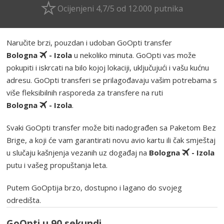
Ocijenjeni 4,7/5 od 12.000 putnika
Naručite brzi, pouzdan i udoban GoOpti transfer
Bologna
- Izola
u nekoliko minuta. GoOpti vas može
pokupiti i iskrcati na bilo kojoj lokaciji, uključujući i vašu kućnu
adresu. GoOpti transferi se prilagođavaju vašim potrebama s
više fleksibilnih rasporeda za transfere na ruti
Bologna
- Izola
.
Svaki GoOpti transfer može biti nadograđen sa Paketom Bez
Brige, a koji će vam garantirati novu avio kartu ili čak smještaj
u slučaju kašnjenja vezanih uz događaj na
Bologna
- Izola
putu i vašeg propuštanja leta.
Putem GoOptija brzo, dostupno i lagano do svojeg
odredišta.
GoOpti u 90 sekundi