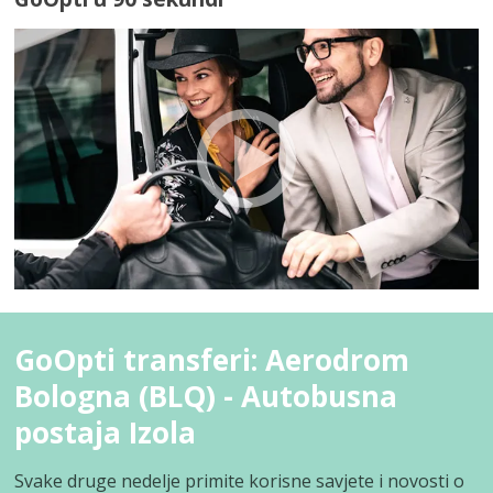
GoOpti transferi: Aerodrom
Bologna (BLQ) - Autobusna
postaja Izola
Svake druge nedelje primite korisne savjete i novosti o