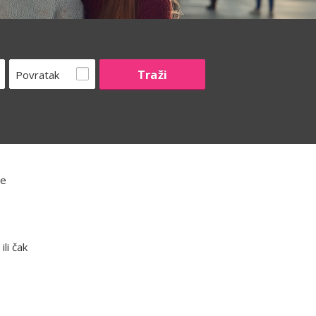
Povratak
že
li čak