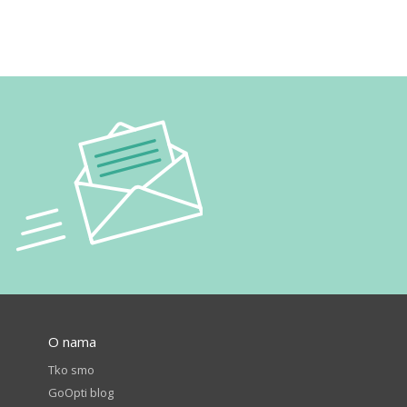
O nama
Tko smo
GoOpti blog