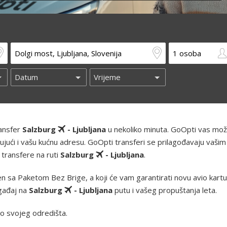
ransfer
Salzburg
- Ljubljana
u nekoliko minuta. GoOpti vas mo
ključujući i vašu kućnu adresu. GoOpti transferi se prilagođavaju vašim
 transfere na ruti
Salzburg
- Ljubljana
.
 sa Paketom Bez Brige, a koji će vam garantirati novu avio kartu i
ogađaj na
Salzburg
- Ljubljana
putu i vašeg propuštanja leta.
o svojeg odredišta.