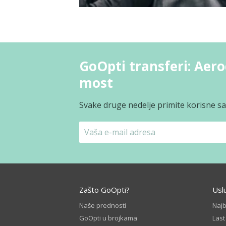
GoOpti transferi: Aero
most
Svake druge nedelje primite korisne sav
Zašto GoOpti?
Usl
Naše prednosti
Naj
GoOpti u brojkama
Las