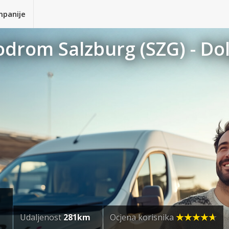
mpanije
odrom Salzburg (SZG) - Do
a
Udaljenost
281km
Ocjena korisnika