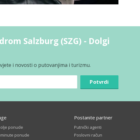
drom Salzburg (SZG) - Dolgi
jete i novosti o putovanjima i turizmu.
Potvrdi
uge
Postanite partner
bolje ponude
Putnički agenti
t minute ponude
Poslovni račun