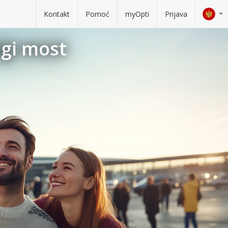
Kontakt
Pomoć
myOpti
Prijava
lgi most