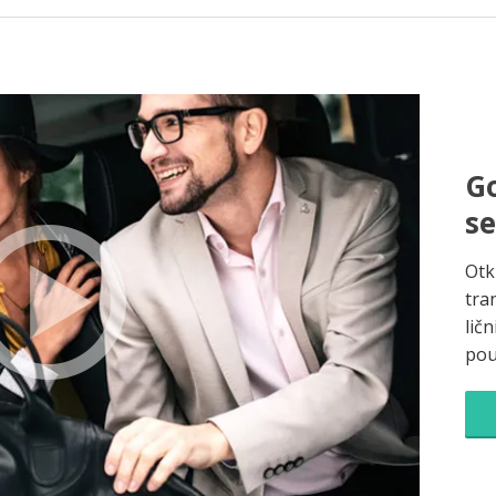
Go
s
Otk
tra
ličn
pou