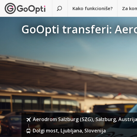
Kako funkcioniše?
Za ko
GoOpti transferi: Aer
Aerodrom Salzburg (SZG), Salzburg, Austrij
Dolgi most, Ljubljana, Slovenija