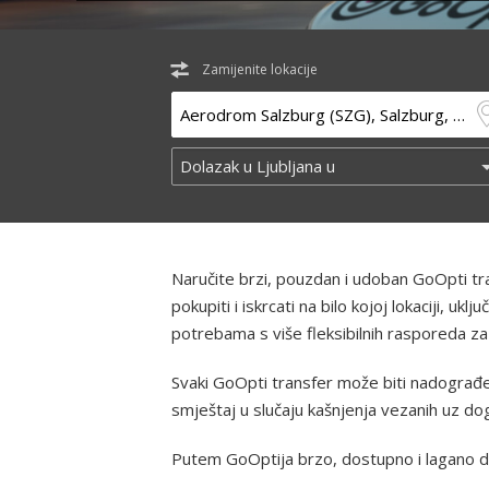
Zamijenite lokacije
Naručite brzi, pouzdan i udoban GoOpti t
pokupiti i iskrcati na bilo kojoj lokaciji, u
potrebama s više fleksibilnih rasporeda za
Svaki GoOpti transfer može biti nadograđen
smještaj u slučaju kašnjenja vezanih uz d
Putem GoOptija brzo, dostupno i lagano d