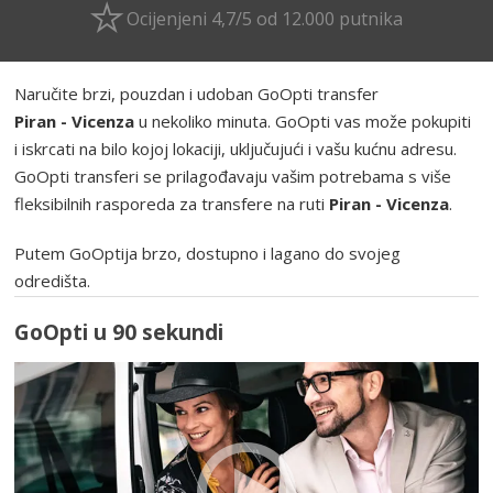
Ocijenjeni 4,7/5 od 12.000 putnika
Naručite brzi, pouzdan i udoban GoOpti transfer
Piran - Vicenza
u nekoliko minuta. GoOpti vas može pokupiti
i iskrcati na bilo kojoj lokaciji, uključujući i vašu kućnu adresu.
GoOpti transferi se prilagođavaju vašim potrebama s više
fleksibilnih rasporeda za transfere na ruti
Piran - Vicenza
.
Putem GoOptija brzo, dostupno i lagano do svojeg
odredišta.
GoOpti u 90 sekundi