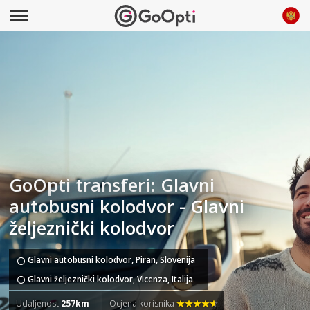
GoOpti transferi: Glavni
autobusni kolodvor - Glavni
željeznički kolodvor
Glavni autobusni kolodvor, Piran, Slovenija
Glavni željeznički kolodvor, Vicenza, Italija
Udaljenost
257km
Ocjena korisnika