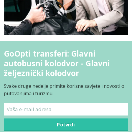
GoOpti transferi: Glavni
autobusni kolodvor - Glavni
željeznički kolodvor
Svake druge nedelje primite korisne savjete i novosti o
putovanjima i turizmu.
Potvrdi