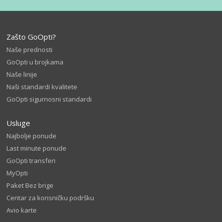
Zašto GoOpti?
Naše prednosti
GoOpti u brojkama
Naše linije
Naši standardi kvalitete
GoOpti sigurnosni standardi
Usluge
Najbolje ponude
Last minute ponude
GoOpti transferi
MyOpti
Paket Bez brige
Centar za korisničku podršku
Avio karte