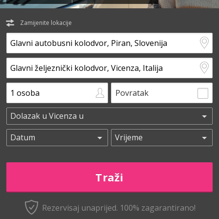
Zamijenite lokacije
Povratak
Rezervisaj unaprijed.
100% zagarantirano!