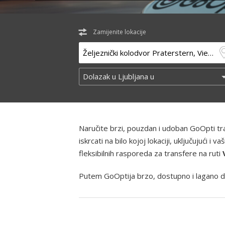
Zamijenite lokacije
Naručite brzi, pouzdan i udoban GoOpti t
iskrcati na bilo kojoj lokaciji, uključujući
fleksibilnih rasporeda za transfere na ruti
Putem GoOptija brzo, dostupno i lagano d