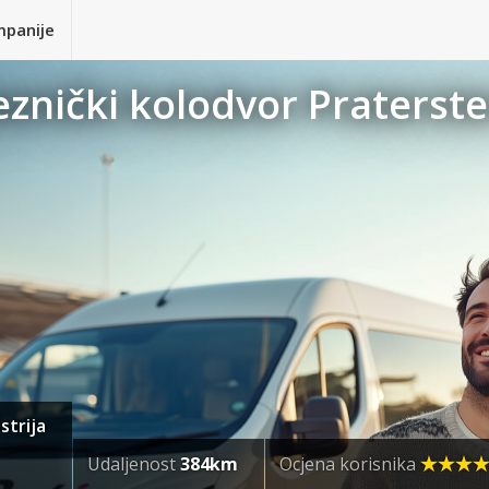
mpanije
eznički kolodvor Praterste
strija
Udaljenost
384km
Ocjena korisnika