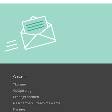
O nama
Tko smo
GoOpti blog
Prodajni partneri
Naši partneri u zračnim lukama
Karijere