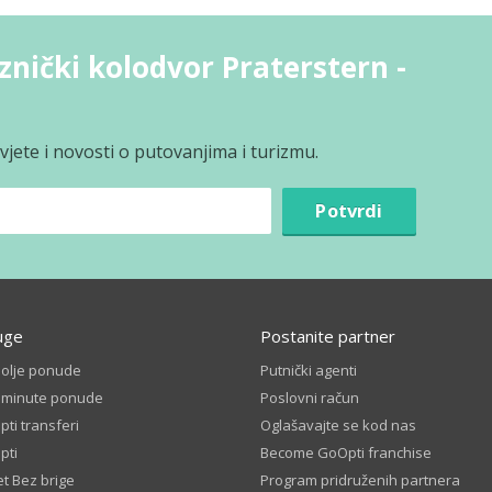
eznički kolodvor Praterstern -
jete i novosti o putovanjima i turizmu.
Potvrdi
uge
Postanite partner
bolje ponude
Putnički agenti
t minute ponude
Poslovni račun
ti transferi
Oglašavajte se kod nas
pti
Become GoOpti franchise
t Bez brige
Program pridruženih partnera