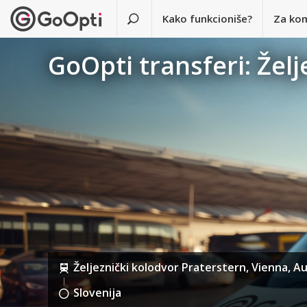
Kako funkcioniše?
Za ko
GoOpti transferi: Želj
Željeznički kolodvor Praterstern, Vienna, Au
Slovenija