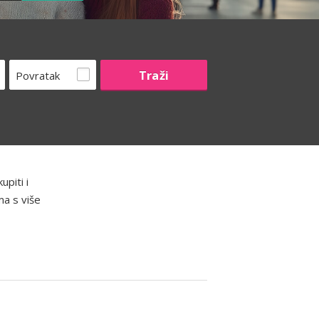
Povratak
piti i
ma s više