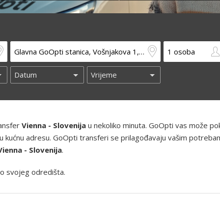
ransfer
Vienna - Slovenija
u nekoliko minuta. GoOpti vas može poku
 i vašu kućnu adresu. GoOpti transferi se prilagođavaju vašim potreba
Vienna - Slovenija
.
o svojeg odredišta.