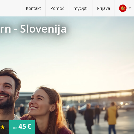
Kontakt
Pomoć
myOpti
Prijava
rn - Slovenija
45 €
od