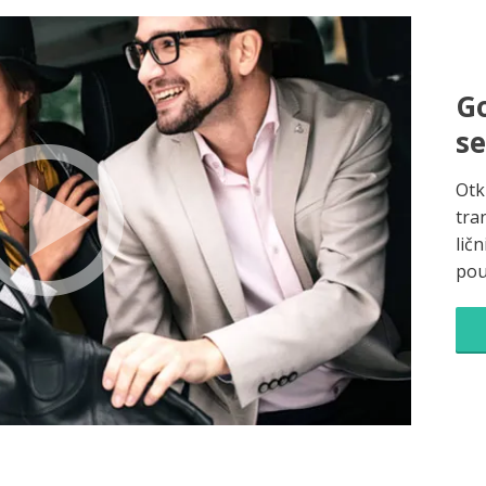
Go
s
Otk
tra
ličn
pou