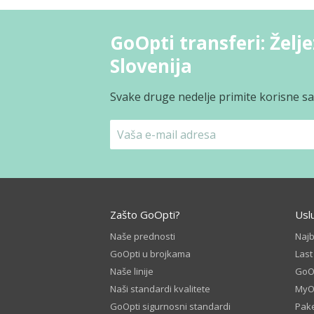
GoOpti transferi: Želj
Slovenija
Svake druge nedelje primite korisne sav
Zašto GoOpti?
Usl
Naše prednosti
Naj
GoOpti u brojkama
Las
Naše linije
GoOp
Naši standardi kvalitete
MyO
GoOpti sigurnosni standardi
Pake