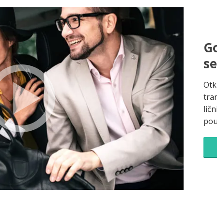
Go
s
Otk
tra
ličn
pou