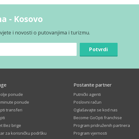
na - Kosovo
jete i novosti o putovanjima i turizmu.
Potvrdi
uge
Postanite partner
bolje ponude
Putnički agenti
t minute ponude
Poslovni račun
ti transferi
Oglašavajte se kod nas
pti
Become GoOpti franchise
t Bez brige
Program pridruženih partnera
ar za korisničku podršku
Program vjernosti