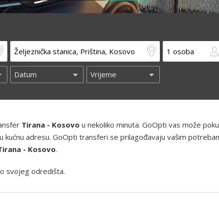
ransfer
Tirana - Kosovo
u nekoliko minuta. GoOpti vas može pokup
 i vašu kućnu adresu. GoOpti transferi se prilagođavaju vašim potreba
Tirana - Kosovo
.
o svojeg odredišta.