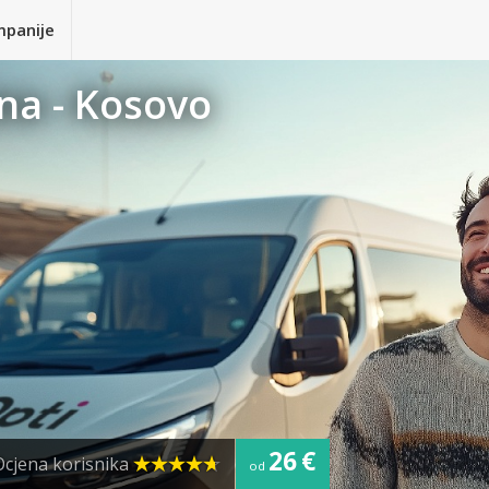
mpanije
ana - Kosovo
26 €
Ocjena korisnika
od