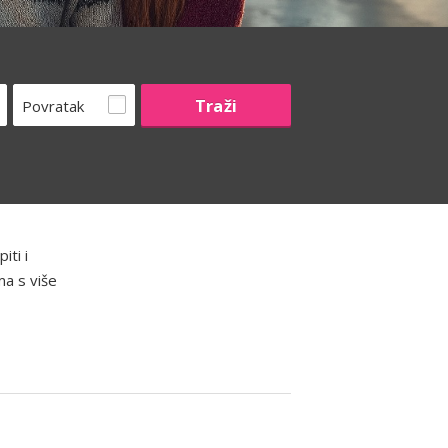
Povratak
iti i
ma s više