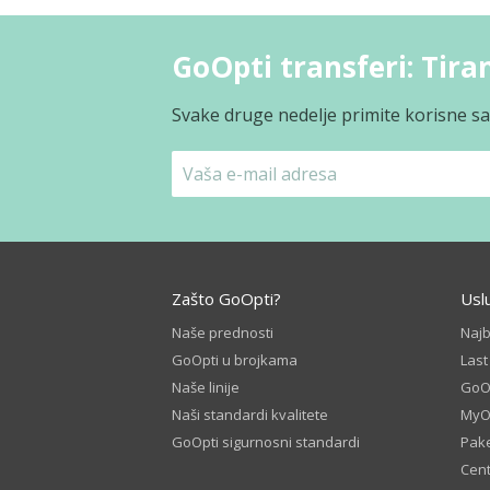
GoOpti transferi: Tira
Svake druge nedelje primite korisne sav
Zašto GoOpti?
Usl
Naše prednosti
Naj
GoOpti u brojkama
Las
Naše linije
GoOp
Naši standardi kvalitete
MyO
GoOpti sigurnosni standardi
Pake
Cent