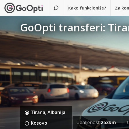
Kako funkcioniše?
Za ko
GoOpti transferi: Tir
Tirana, Albanija
Udaljenost
252km
Kosovo