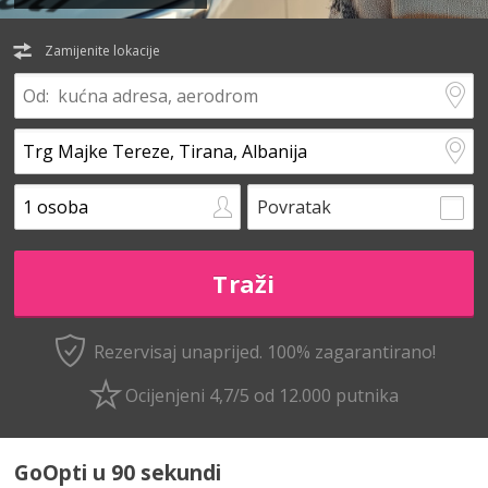
Zamijenite lokacije
Povratak
Rezervisaj unaprijed.
100% zagarantirano!
Ocijenjeni 4,7/5 od 12.000 putnika
GoOpti u 90 sekundi