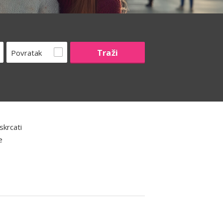
Povratak
skrcati
e