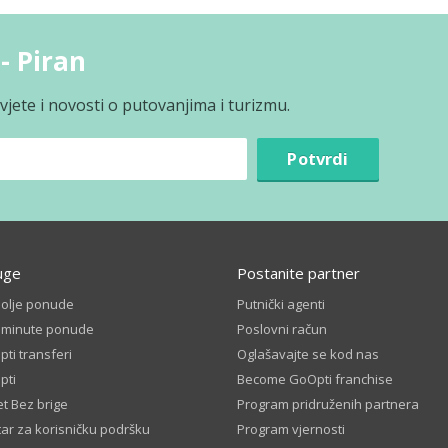
- Piran
jete i novosti o putovanjima i turizmu.
Potvrdi
uge
Postanite partner
bolje ponude
Putnički agenti
t minute ponude
Poslovni račun
ti transferi
Oglašavajte se kod nas
pti
Become GoOpti franchise
t Bez brige
Program pridruženih partnera
ar za korisničku podršku
Program vjernosti