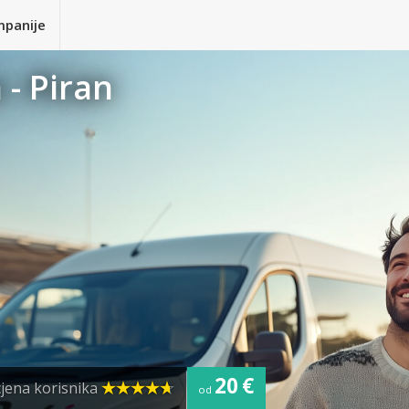
mpanije
 - Piran
20 €
jena korisnika
od