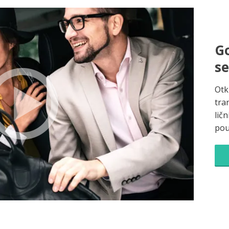
Go
s
Otk
tra
ličn
pou