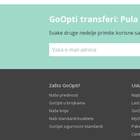
GoOpti transferi: Pula 
Svake druge nedelje primite korisne sav
Zašto GoOpti?
Usl
Naše prednosti
Naj
GoOpti u brojkama
Las
Naše linije
GoOp
Naši standardi kvalitete
MyO
GoOpti sigurnosni standardi
Pake
Cent