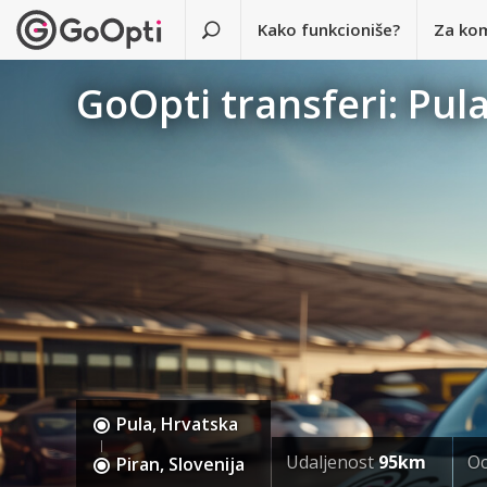
Kako funkcioniše?
Za ko
GoOpti transferi: Pula
Pula, Hrvatska
Udaljenost
95km
Oc
Piran, Slovenija