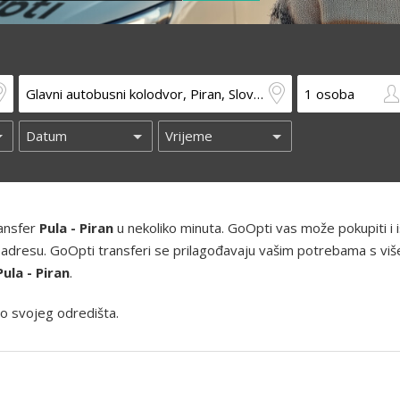
ransfer
Pula - Piran
u nekoliko minuta. GoOpti vas može pokupiti i i
ućnu adresu. GoOpti transferi se prilagođavaju vašim potrebama s viš
Pula - Piran
.
o svojeg odredišta.