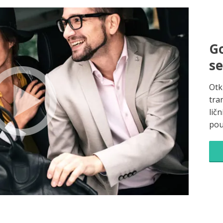
Go
s
Otk
tra
ličn
pou