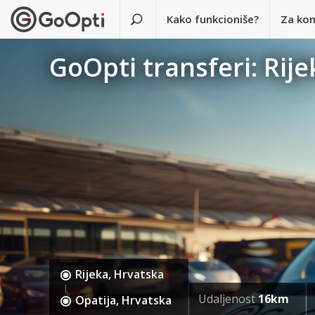
Kako funkcioniše?
Za ko
GoOpti transferi: Rije
Rijeka, Hrvatska
Udaljenost
16km
Opatija, Hrvatska