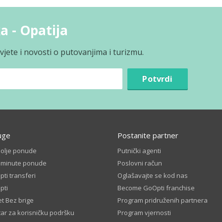
a - Opatija
jete i novosti o putovanjima i turizmu.
Potvrdi
uge
Postanite partner
bolje ponude
Putnički agenti
t minute ponude
Poslovni račun
ti transferi
Oglašavajte se kod nas
pti
Become GoOpti franchise
t Bez brige
Program pridruženih partnera
ar za korisničku podršku
Program vjernosti