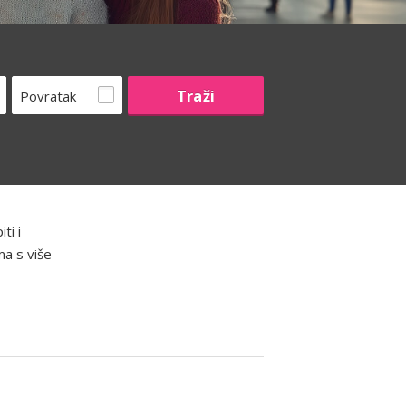
Povratak
ti i
ma s više