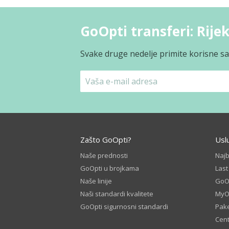
GoOpti transferi: Rijek
Svake druge nedelje primite korisne sav
Zašto GoOpti?
Usl
Naše prednosti
Naj
GoOpti u brojkama
Las
Naše linije
GoOp
Naši standardi kvalitete
MyO
GoOpti sigurnosni standardi
Pake
Cent