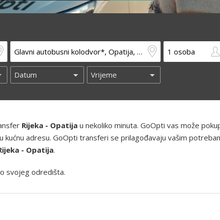
ransfer
Rijeka - Opatija
u nekoliko minuta. GoOpti vas može pokupi
 i vašu kućnu adresu. GoOpti transferi se prilagođavaju vašim potreba
Rijeka - Opatija
.
o svojeg odredišta.