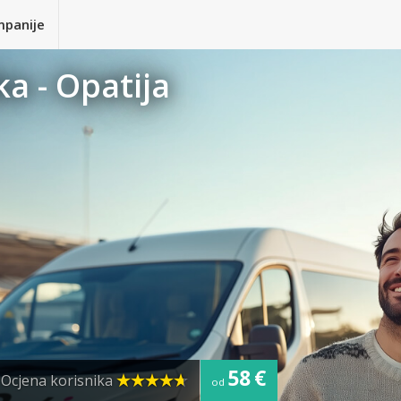
mpanije
ka - Opatija
58 €
Ocjena korisnika
od