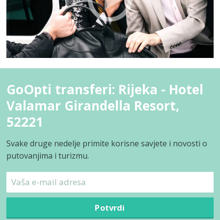
GoOpti transferi: Rijeka - Hotel
Valamar Girandella Resort,
52221
Svake druge nedelje primite korisne savjete i novosti o
putovanjima i turizmu.
Potvrdi