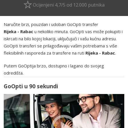
Ocijenjeni 4,7/5 od 12.000 putnika
Naručite brzi, pouzdan i udoban GoOpti transfer
Rijeka - Rabac
u nekoliko minuta. GoOpti vas može pokupiti i
iskrcati na bilo kojoj lokaciji, uključujući i vašu kućnu adresu.
GoOpti transferi se prilagođavaju vašim potrebama s više
fleksibilnih rasporeda za transfere na ruti
Rijeka - Rabac
.
Putem GoOptija brzo, dostupno i lagano do svojeg
odredišta.
GoOpti u 90 sekundi