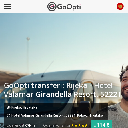
GoOpti transferi: Rijeka - Hotel
Valamar Girandella Resort, 52221
Rijeka, Hrvatska
Hotel Valamar Girandella Resort, 52221, Rabac, Hrvatska
114 €
Udaljenost
67km
Ocjena korisnika
od