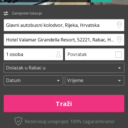
Zamijenite lokacije
Povratak
Rezervisaj unaprijed.
100% zagarantirano!