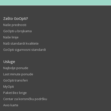
Zašto GoOpti?
Naše prednosti
GoOpti u brojkama
Naše linije
Naši standardi kvalitete
GoOpti sigurnosni standardi
Usluge
Najbolje ponude
Last minute ponude
GoOpti transferi
MyOpti
Paket Bez brige
Centar za korisničku podršku
Avio karte