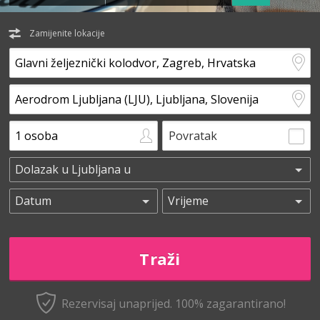
Zamijenite lokacije
Povratak
Rezervisaj unaprijed.
100% zagarantirano!