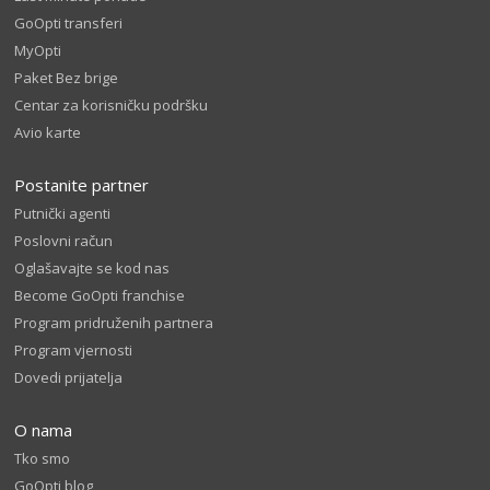
GoOpti transferi
MyOpti
Paket Bez brige
Centar za korisničku podršku
Avio karte
Postanite partner
Putnički agenti
Poslovni račun
Oglašavajte se kod nas
Become GoOpti franchise
Program pridruženih partnera
Program vjernosti
Dovedi prijatelja
O nama
Tko smo
GoOpti blog