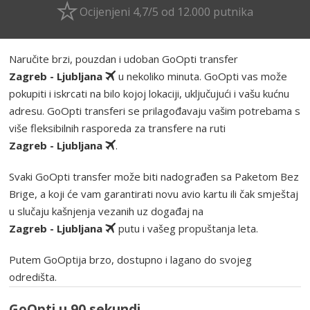
Ocijenjeni 4,7/5 od 12.000 putnika
Naručite brzi, pouzdan i udoban GoOpti transfer
Zagreb - Ljubljana
u nekoliko minuta. GoOpti vas može
pokupiti i iskrcati na bilo kojoj lokaciji, uključujući i vašu kućnu
adresu. GoOpti transferi se prilagođavaju vašim potrebama s
više fleksibilnih rasporeda za transfere na ruti
Zagreb - Ljubljana
.
Svaki GoOpti transfer može biti nadograđen sa Paketom Bez
Brige, a koji će vam garantirati novu avio kartu ili čak smještaj
u slučaju kašnjenja vezanih uz događaj na
Zagreb - Ljubljana
putu i vašeg propuštanja leta.
Putem GoOptija brzo, dostupno i lagano do svojeg
odredišta.
GoOpti u 90 sekundi