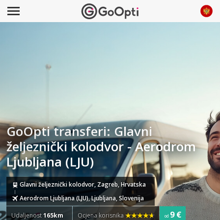
GoOpti transferi: Glavni
željeznički kolodvor - Aerodrom
Ljubljana (LJU)
Glavni željeznički kolodvor, Zagreb, Hrvatska
Aerodrom Ljubljana (LJU), Ljubljana, Slovenija
9 €
Udaljenost
165km
Ocjena korisnika
od