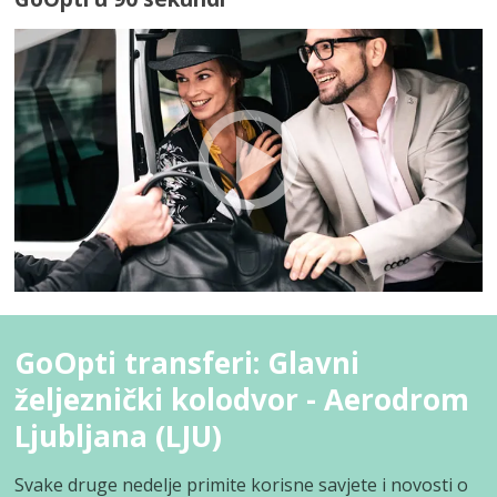
GoOpti transferi: Glavni
željeznički kolodvor - Aerodrom
Ljubljana (LJU)
Svake druge nedelje primite korisne savjete i novosti o