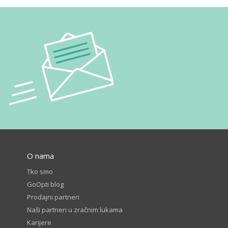
O nama
Tko smo
GoOpti blog
Prodajni partneri
Naši partneri u zračnim lukama
Karijere