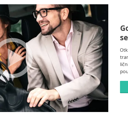
Go
s
Otk
tra
ličn
pou