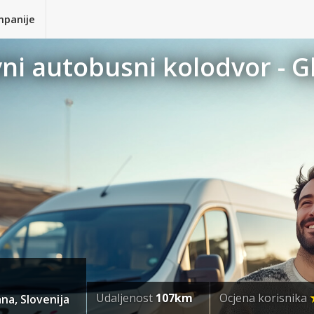
mpanije
vni autobusni kolodvor - G
Udaljenost
107km
Ocjena korisnika
na, Slovenija