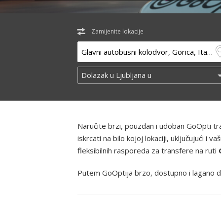
Zamijenite lokacije
Naručite brzi, pouzdan i udoban GoOpti t
iskrcati na bilo kojoj lokaciji, uključujući
fleksibilnih rasporeda za transfere na ruti
Putem GoOptija brzo, dostupno i lagano d