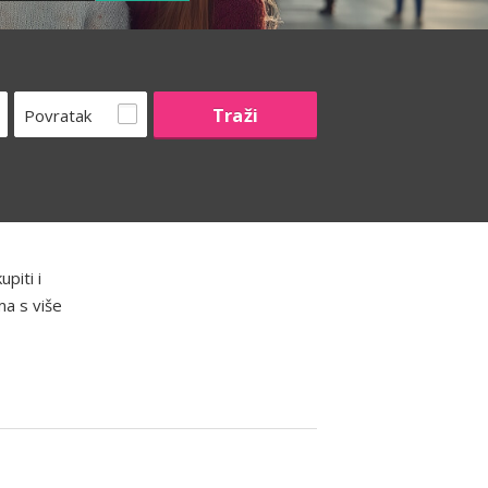
Povratak
piti i
ma s više