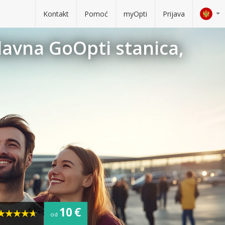
Kontakt
Pomoć
myOpti
Prijava
lavna GoOpti stanica,
10 €
od