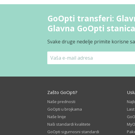
GoOpti transferi: Glav
Glavna GoOpti stanica
Svake druge nedelje primite korisne sav
Zašto GoOpti?
Usl
Naše prednosti
Naj
GoOpti u brojkama
Las
Naše linije
GoOp
Naši standardi kvalitete
MyO
GoOpti sigurnosni standardi
Pake