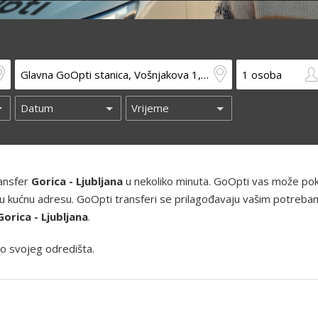
ransfer
Gorica - Ljubljana
u nekoliko minuta. GoOpti vas može poku
 i vašu kućnu adresu. GoOpti transferi se prilagođavaju vašim potreba
Gorica - Ljubljana
.
o svojeg odredišta.