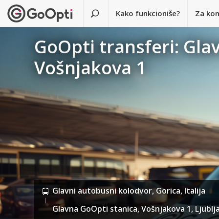
Kako funkcioniše?
Za ko
GoOpti transferi: Gla
Vošnjakova 1
Glavni autobusni kolodvor, Gorica, Italija
Glavna GoOpti stanica, Vošnjakova 1, Ljublja