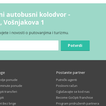
ni autobusni kolodvor -
, Vošnjakova 1
jete i novosti o putovanjima i turizmu.
Potvrdi
uge
Postanite partner
bolje ponude
Putnički agenti
t minute ponude
Poslovni račun
ti transferi
Oglašavajte se kod nas
pti
Become GoOpti franchise
t Bez brige
Program pridruženih partnera