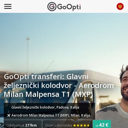
GoOpti transferi: Glavni
željeznički kolodvor - Aerodrom
Milan Malpensa T1 (MXP)
Glavni željeznički kolodvor, Padova, Italija
Aerodrom Milan Malpensa T1 (MXP), Milan, Italija
42 €
Udaljenost
277km
Ocjena korisnika
od