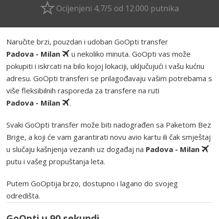
Ocijenjeni 4,7/5 od 12.000 putnika
Naručite brzi, pouzdan i udoban GoOpti transfer
Padova - Milan
u nekoliko minuta. GoOpti vas može
pokupiti i iskrcati na bilo kojoj lokaciji, uključujući i vašu kućnu
adresu. GoOpti transferi se prilagođavaju vašim potrebama s
više fleksibilnih rasporeda za transfere na ruti
Padova - Milan
.
Svaki GoOpti transfer može biti nadograđen sa Paketom Bez
Brige, a koji će vam garantirati novu avio kartu ili čak smještaj
u slučaju kašnjenja vezanih uz događaj na
Padova - Milan
putu i vašeg propuštanja leta.
Putem GoOptija brzo, dostupno i lagano do svojeg
odredišta.
GoOpti u 90 sekundi