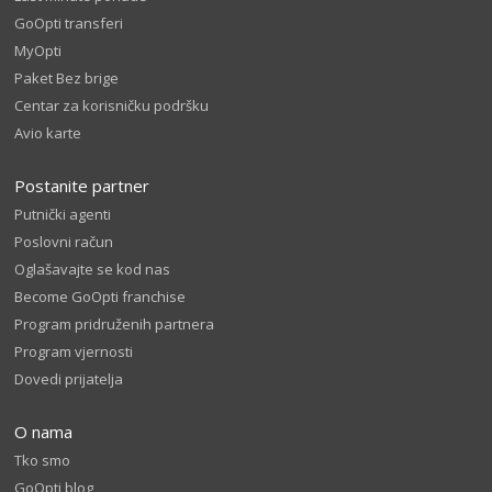
GoOpti transferi
MyOpti
Paket Bez brige
Centar za korisničku podršku
Avio karte
Postanite partner
Putnički agenti
Poslovni račun
Oglašavajte se kod nas
Become GoOpti franchise
Program pridruženih partnera
Program vjernosti
Dovedi prijatelja
O nama
Tko smo
GoOpti blog