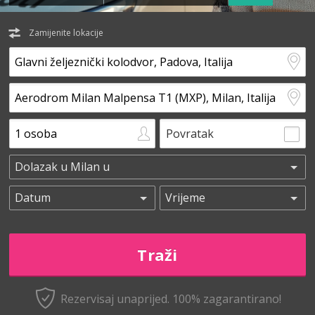
Zamijenite lokacije
Povratak
Rezervisaj unaprijed.
100% zagarantirano!