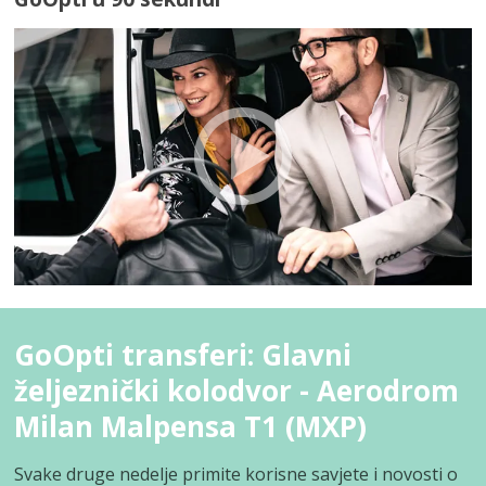
GoOpti transferi: Glavni
željeznički kolodvor - Aerodrom
Milan Malpensa T1 (MXP)
Svake druge nedelje primite korisne savjete i novosti o