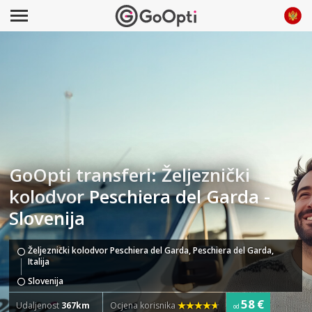
GoOpti transferi: Željeznički
kolodvor Peschiera del Garda -
Slovenija
Željeznički kolodvor Peschiera del Garda, Peschiera del Garda,
Italija
Slovenija
58 €
Udaljenost
367km
Ocjena korisnika
od