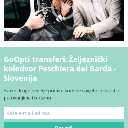
GoOpti transferi: Željeznički
kolodvor Peschiera del Garda -
Slovenija
Svake druge nedelje primite korisne savjete i novosti o
putovanjima i turizmu.
Potvrdi