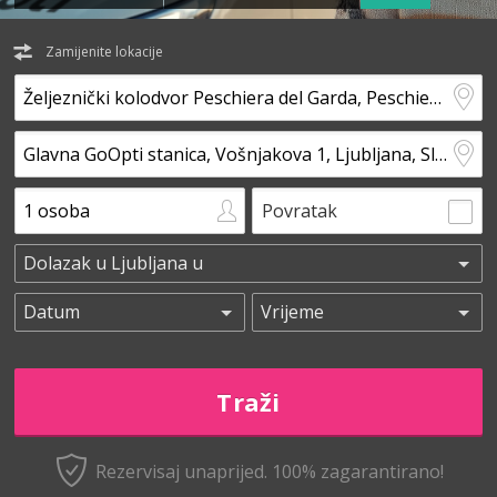
Zamijenite lokacije
Povratak
Rezervisaj unaprijed.
100% zagarantirano!