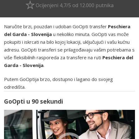
Ocijenjeni 4,7/5 od 12.000 putnika
Naručite brzi, pouzdan i udoban GoOpti transfer
Peschiera
del Garda - Slovenija
u nekoliko minuta. GoOpti vas može
pokupiti i iskrcati na bilo kojoj lokaciji, uključujući i vašu kućnu
adresu. GoOpti transferi se prilagođavaju vašim potrebama s
više fleksibilnih rasporeda za transfere na ruti
Peschiera del
Garda - Slovenija
.
Putem GoOptija brzo, dostupno i lagano do svojeg
odredišta.
GoOpti u 90 sekundi