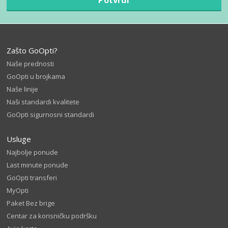
Zašto GoOpti?
Naše prednosti
GoOpti u brojkama
Naše linije
Naši standardi kvalitete
GoOpti sigurnosni standardi
Usluge
Najbolje ponude
Last minute ponude
GoOpti transferi
MyOpti
Paket Bez brige
Centar za korisničku podršku