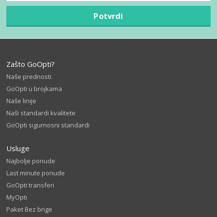
Potvrdi
Zašto GoOpti?
Naše prednosti
GoOpti u brojkama
Naše linije
Naši standardi kvalitete
GoOpti sigurnosni standardi
Usluge
Najbolje ponude
Last minute ponude
GoOpti transferi
MyOpti
Paket Bez brige