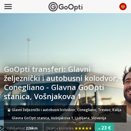
GoOpti transferi: Glavni
željeznički i autobusni kolodvor,
Conegliano - Glavna GoOpti
stanica, Vošnjakova 1
Glavni željeznički i autobusni kolodvor, Conegliano, Treviso, Italija
Glavna GoOpti stanica, Vošnjakova 1, Ljubljana, Slovenija
23 €
Udaljenost
226km
Ocjena korisnika
od