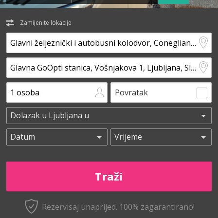
Zamijenite lokacije
Povratak
Rezervisaj unaprijed.
100% zagarantirano!