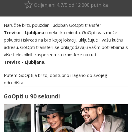
Ocijenjeni 4,7/5 od 12.000 putnika
Naručite brzi, pouzdan i udoban GoOpti transfer
Treviso - Ljubljana
u nekoliko minuta. GoOpti vas može
pokupiti i iskrcati na bilo kojoj lokaciji, uključujući i vašu kućnu
adresu. GoOpti transferi se prilagođavaju vašim potrebama s
više fleksibilnih rasporeda za transfere na ruti
Treviso - Ljubljana
.
Putem GoOptija brzo, dostupno i lagano do svojeg
odredišta.
GoOpti u 90 sekundi