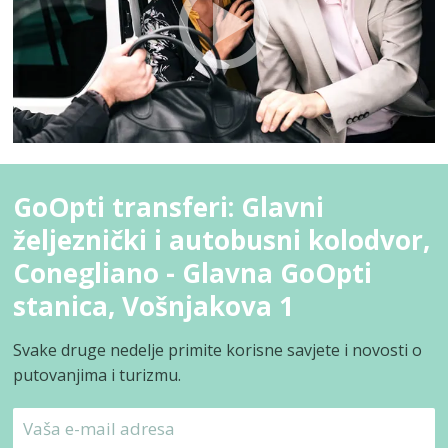
GoOpti transferi: Glavni
željeznički i autobusni kolodvor,
Conegliano - Glavna GoOpti
stanica, Vošnjakova 1
Svake druge nedelje primite korisne savjete i novosti o
putovanjima i turizmu.