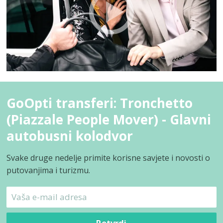
GoOpti transferi: Tronchetto
(Piazzale People Mover) - Glavni
autobusni kolodvor
Svake druge nedelje primite korisne savjete i novosti o
putovanjima i turizmu.
Potvrdi