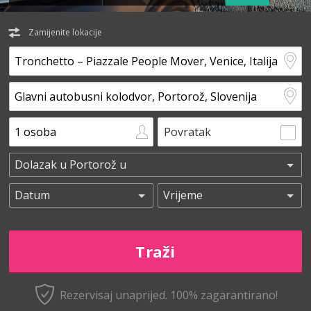
Zamijenite lokacije
Povratak
Rezervisaj unaprijed.
100% zagarantirano!