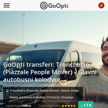
GoOpti transferi: Tronchetto
(Piazzale People Mover) - Glavni
autobusni kolodvor
Tronchetto (Piazzale People Mover), Venice, Italija
Glavni autobusni kolodvor, Portorož, Slovenija
17 €
Udaljenost
198km
Ocjena korisnika
od