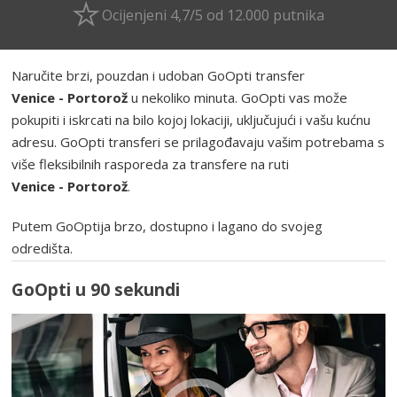
Ocijenjeni 4,7/5 od 12.000 putnika
Naručite brzi, pouzdan i udoban GoOpti transfer
Venice - Portorož
u nekoliko minuta. GoOpti vas može
pokupiti i iskrcati na bilo kojoj lokaciji, uključujući i vašu kućnu
adresu. GoOpti transferi se prilagođavaju vašim potrebama s
više fleksibilnih rasporeda za transfere na ruti
Venice - Portorož
.
Putem GoOptija brzo, dostupno i lagano do svojeg
odredišta.
GoOpti u 90 sekundi