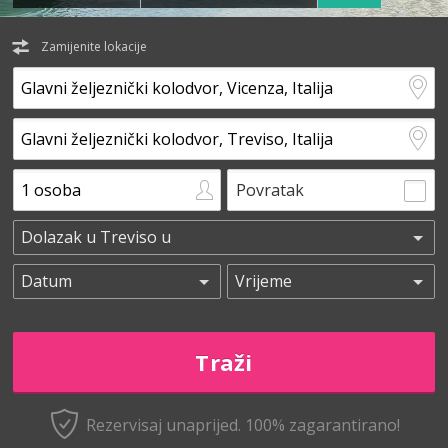
Zamijenite lokacije
Povratak
Rezervisaj unaprijed.
100% zagarantirano!