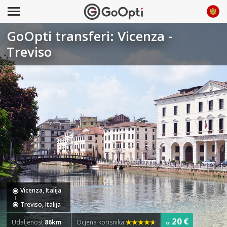
GoOpti transferi: Vicenza -
Treviso
Vicenza, Italija
Treviso, Italija
20 €
Udaljenost
86km
Ocjena korisnika
od