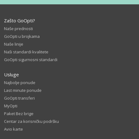
Zašto GoOpti?
Naše prednosti
GoOpti u brojkama
Naše linije
Naši standardi kvalitete
GoOpti sigurnosni standardi
Usluge
Najbolje ponude
Last minute ponude
GoOpti transferi
MyOpti
Paket Bez brige
Centar za korisničku podršku
Avio karte