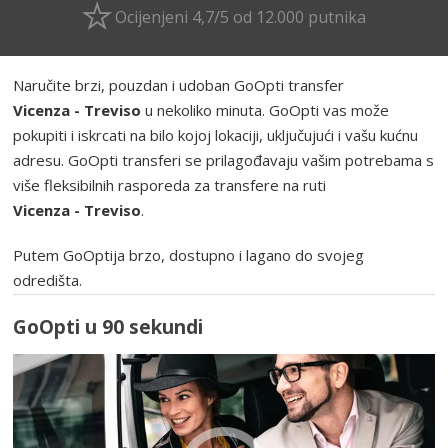
Ocijenjeni 4,7/5 od 12.000 putnika
Naručite brzi, pouzdan i udoban GoOpti transfer
Vicenza - Treviso
u nekoliko minuta. GoOpti vas može
pokupiti i iskrcati na bilo kojoj lokaciji, uključujući i vašu kućnu
adresu. GoOpti transferi se prilagođavaju vašim potrebama s
više fleksibilnih rasporeda za transfere na ruti
Vicenza - Treviso
.
Putem GoOptija brzo, dostupno i lagano do svojeg
odredišta.
GoOpti u 90 sekundi