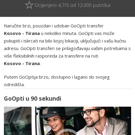
Ocijenjeni 4,7/5 od 12.000 putnika
Naručite brzi, pouzdan i udoban GoOpti transfer
Kosovo - Tirana
u nekoliko minuta. GoOpti vas može
pokupiti i iskrcati na bilo kojoj lokaciji, uključujući i vašu kućnu
adresu. GoOpti transferi se prilagođavaju vašim potrebama s
više fleksibilnih rasporeda za transfere na ruti
Kosovo - Tirana
.
Putem GoOptija brzo, dostupno i lagano do svojeg
odredišta.
GoOpti u 90 sekundi