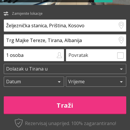
Zamijenite lokacije
Povratak
Rezervisaj unaprijed.
100% zagarantirano!