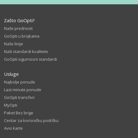
Zašto GoOpti?
Naše prednosti
GoOpti u brojkama
Naše linije
Naši standardi kvalitete
GoOpti sigurnosni standardi
Usluge
Najbolje ponude
Last minute ponude
GoOpti transferi
MyOpti
Paket Bez brige
Centar za korisničku podršku
Avio karte