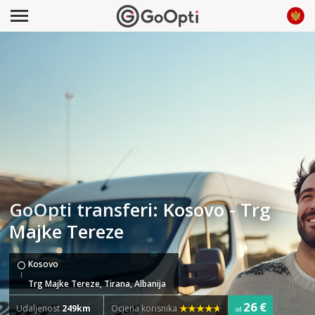
GoOpti transferi: Kosovo - Trg
Majke Tereze
Kosovo
Trg Majke Tereze, Tirana, Albanija
26 €
Udaljenost
249km
Ocjena korisnika
od