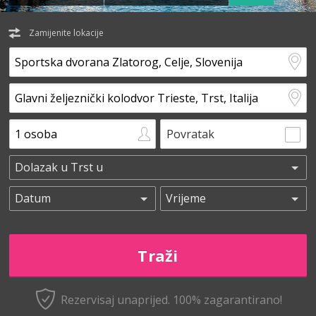
Zamijenite lokacije
Povratak
Rezervisaj unaprijed.
100% zagarantirano!