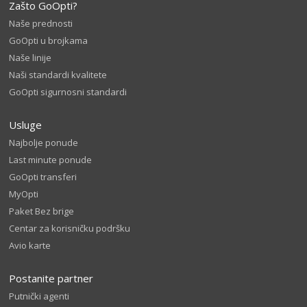
Zašto GoOpti?
Naše prednosti
GoOpti u brojkama
Naše linije
Naši standardi kvalitete
GoOpti sigurnosni standardi
Usluge
Najbolje ponude
Last minute ponude
GoOpti transferi
MyOpti
Paket Bez brige
Centar za korisničku podršku
Avio karte
Postanite partner
Putnički agenti