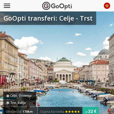
GoOpti transferi: Celje - Trst
Celje, Slovenija
Trst, Italija
22 €
Udaljenost
170km
Ocjena korisnika
od