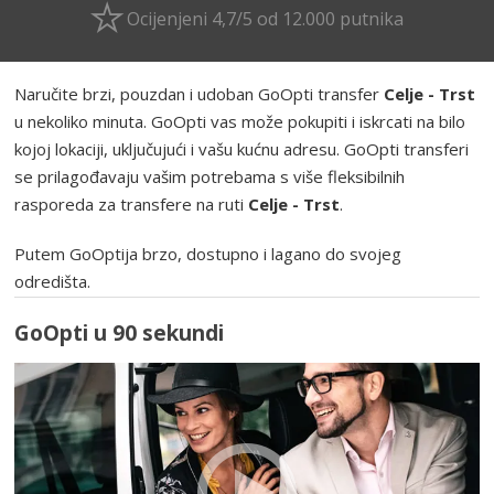
Ocijenjeni 4,7/5 od 12.000 putnika
Naručite brzi, pouzdan i udoban GoOpti transfer
Celje - Trst
u nekoliko minuta. GoOpti vas može pokupiti i iskrcati na bilo
kojoj lokaciji, uključujući i vašu kućnu adresu. GoOpti transferi
se prilagođavaju vašim potrebama s više fleksibilnih
rasporeda za transfere na ruti
Celje - Trst
.
Putem GoOptija brzo, dostupno i lagano do svojeg
odredišta.
GoOpti u 90 sekundi