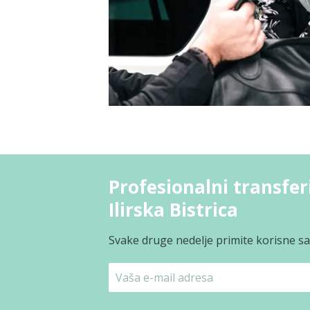
Profesionalni transfer
Ilirska Bistrica
Svake druge nedelje primite korisne sav