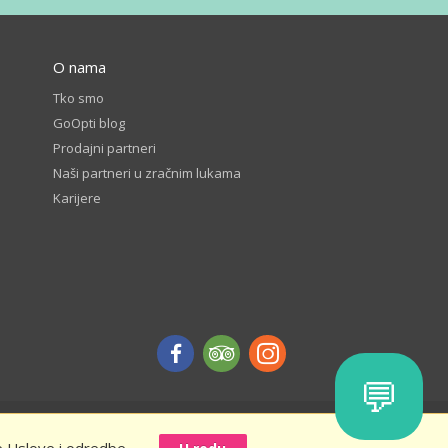
O nama
Tko smo
GoOpti blog
Prodajni partneri
Naši partneri u zračnim lukama
Karijere
💬
edbe
Rezerviši unaprijed – pravila i uslovi