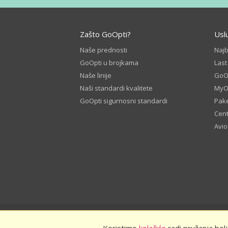
Zašto GoOpti?
Usl
Naše prednosti
Naj
GoOpti u brojkama
Las
Naše linije
GoOp
Naši standardi kvalitete
MyO
GoOpti sigurnosni standardi
Pake
Cent
Avio
© 2026
GoOpti International
Odredbe