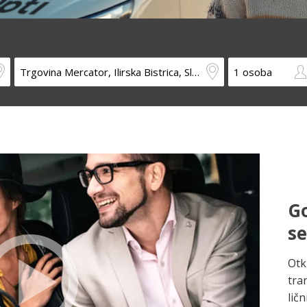
Go
s
Otk
tra
ličn