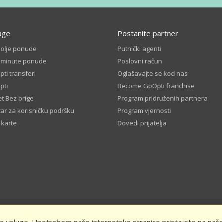
uge
Postanite partner
bolje ponude
Putnički agenti
t minute ponude
Poslovni račun
ti transferi
Oglašavajte se kod nas
pti
Become GoOpti franchise
t Bez brige
Program pridruženih partnera
ar za korisničku podršku
Program vjernosti
 karte
Dovedi prijatelja
 i uvjeti
Politika privatnosti
Ocijenite nas i ostvarite popust - uvjeti i odr