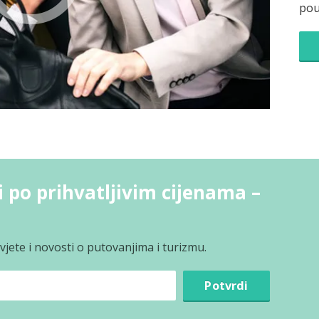
pou
i po prihvatljivim cijenama –
jete i novosti o putovanjima i turizmu.
Potvrdi