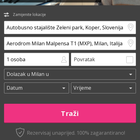
Zamijenite lokacije
Povratak
Rezervisaj unaprijed.
100% zagarantirano!