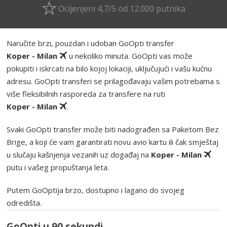
Ocijenjeni 4,7/5 od 12.000 putnika
Naručite brzi, pouzdan i udoban GoOpti transfer
Koper - Milan
u nekoliko minuta. GoOpti vas može
pokupiti i iskrcati na bilo kojoj lokaciji, uključujući i vašu kućnu
adresu. GoOpti transferi se prilagođavaju vašim potrebama s
više fleksibilnih rasporeda za transfere na ruti
Koper - Milan
.
Svaki GoOpti transfer može biti nadograđen sa Paketom Bez
Brige, a koji će vam garantirati novu avio kartu ili čak smještaj
u slučaju kašnjenja vezanih uz događaj na
Koper - Milan
putu i vašeg propuštanja leta.
Putem GoOptija brzo, dostupno i lagano do svojeg
odredišta.
GoOpti u 90 sekundi