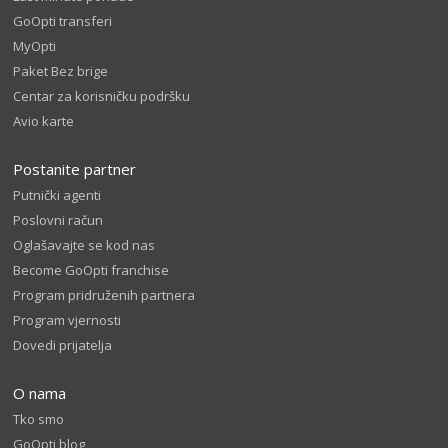
GoOpti transferi
MyOpti
Paket Bez brige
Centar za korisničku podršku
Avio karte
Postanite partner
Putnički agenti
Poslovni račun
Oglašavajte se kod nas
Become GoOpti franchise
Program pridruženih partnera
Program vjernosti
Dovedi prijatelja
O nama
Tko smo
GoOpti blog