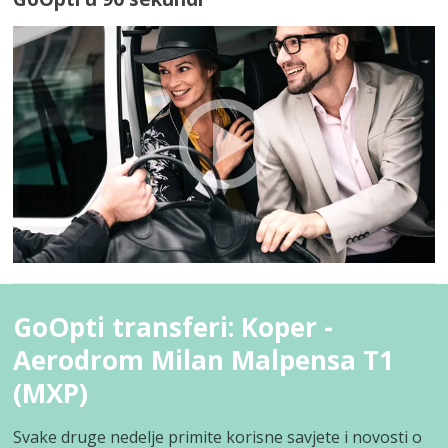
GoOpti transferi: Koper -
Aerodrom Milan Malpensa T1
(MXP)
Svake druge nedelje primite korisne savjete i novosti o