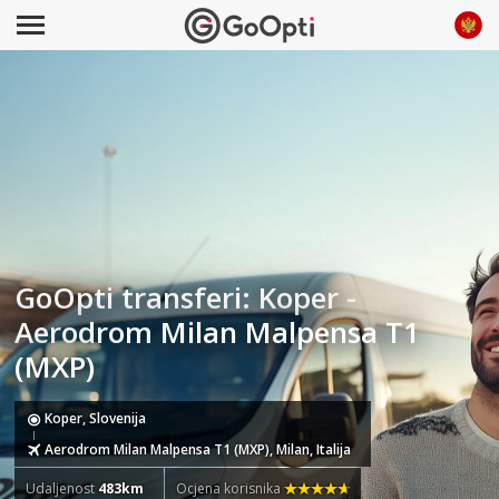
GoOpti transferi: Koper -
Aerodrom Milan Malpensa T1
(MXP)
Koper, Slovenija
Aerodrom Milan Malpensa T1 (MXP), Milan, Italija
Udaljenost
483km
Ocjena korisnika