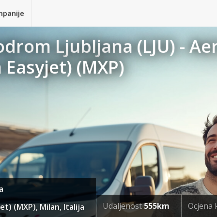
mpanije
odrom Ljubljana (LJU) - A
 Easyjet) (MXP)
a
Udaljenost
555km
Ocjena 
) (MXP), Milan, Italija