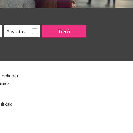
Povratak
 pokupiti
bama s
li čak