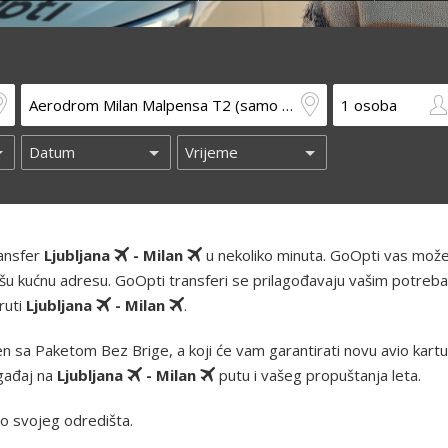
ransfer
Ljubljana
- Milan
u nekoliko minuta. GoOpti vas može
ći i vašu kućnu adresu. GoOpti transferi se prilagođavaju vašim potre
ruti
Ljubljana
- Milan
.
 sa Paketom Bez Brige, a koji će vam garantirati novu avio kartu i
ogađaj na
Ljubljana
- Milan
putu i vašeg propuštanja leta.
o svojeg odredišta.