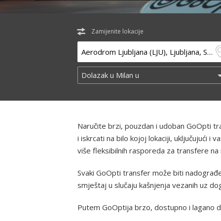
Zamijenite lokacije
Naručite brzi, pouzdan i udoban GoOpti t
i iskrcati na bilo kojoj lokaciji, uključuju
više fleksibilnih rasporeda za transfere na 
Svaki GoOpti transfer može biti nadograđen
smještaj u slučaju kašnjenja vezanih uz d
Putem GoOptija brzo, dostupno i lagano d