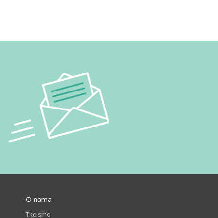
O nama
Tko smo