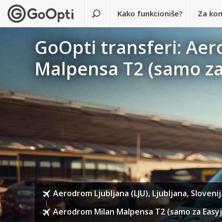
Kako funkcioniše?
Za ko
GoOpti transferi: Aer
Malpensa T2 (samo za
Aerodrom Ljubljana (LJU), Ljubljana, Slovenij
Aerodrom Milan Malpensa T2 (samo za Easyjet