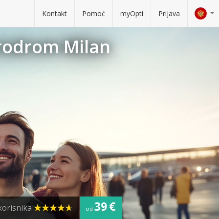
Kontakt
Pomoć
myOpti
Prijava
erodrom Milan
39 €
korisnika
od