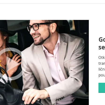
Go
s
Otk
tra
ličn
pou