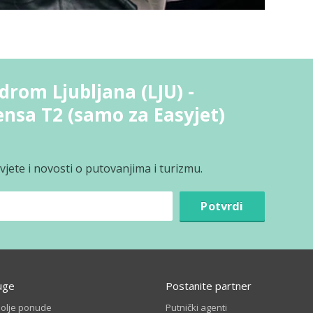
drom Ljubljana (LJU) -
nsa T2 (samo za Easyjet)
jete i novosti o putovanjima i turizmu.
Potvrdi
uge
Postanite partner
bolje ponude
Putnički agenti