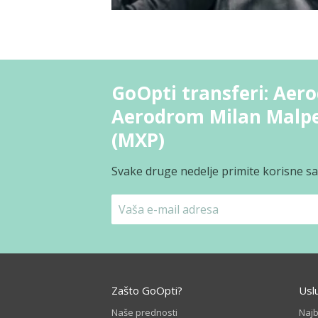
GoOpti transferi: Aero
Aerodrom Milan Malpe
(MXP)
Svake druge nedelje primite korisne sav
Zašto GoOpti?
Usl
Naše prednosti
Naj