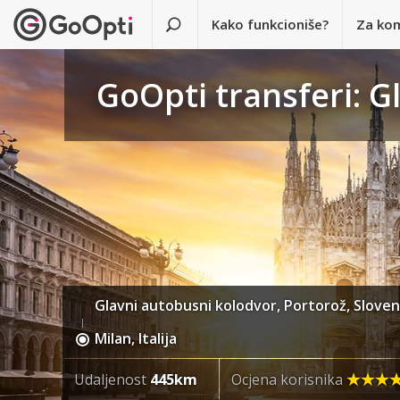
Kako funkcioniše?
Za ko
GoOpti transferi: G
Glavni autobusni kolodvor, Portorož, Sloven
Milan, Italija
Udaljenost
445km
Ocjena korisnika