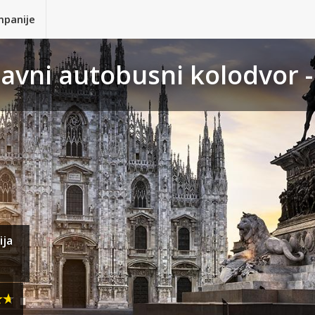
mpanije
lavni autobusni kolodvor -
ija