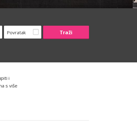
Povratak
iti i
ma s više