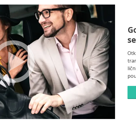
Go
s
Otk
tra
ličn
pou