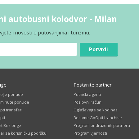
ni autobusni kolodvor - Milan
jete i novosti o putovanjima i turizmu.
Potvrdi
uge
Postanite partner
bolje ponude
Putnički agenti
t minute ponude
Poslovni račun
ti transferi
Oglašavajte se kod nas
pti
Become GoOpti franchise
t Bez brige
Program pridruženih partnera
ar za korisničku podršku
Program vjernosti