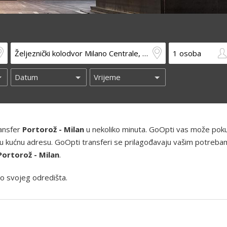
ransfer
Portorož - Milan
u nekoliko minuta. GoOpti vas može pokup
 i vašu kućnu adresu. GoOpti transferi se prilagođavaju vašim potreba
Portorož - Milan
.
o svojeg odredišta.