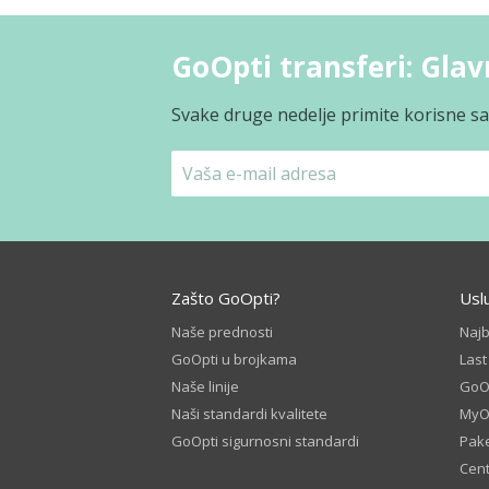
GoOpti transferi: Glav
Svake druge nedelje primite korisne sav
Zašto GoOpti?
Usl
Naše prednosti
Naj
GoOpti u brojkama
Las
Naše linije
GoOp
Naši standardi kvalitete
MyO
GoOpti sigurnosni standardi
Pake
Cent