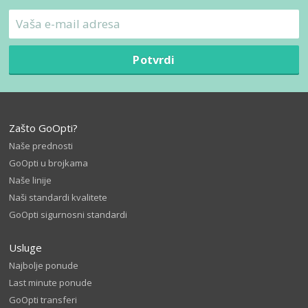
Potvrdi
Zašto GoOpti?
Naše prednosti
GoOpti u brojkama
Naše linije
Naši standardi kvalitete
GoOpti sigurnosni standardi
Usluge
Najbolje ponude
Last minute ponude
GoOpti transferi