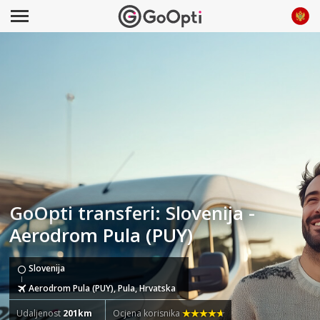
GoOpti transferi: Slovenija -
Aerodrom Pula (PUY)
Slovenija
Aerodrom Pula (PUY), Pula, Hrvatska
Udaljenost
201km
Ocjena korisnika