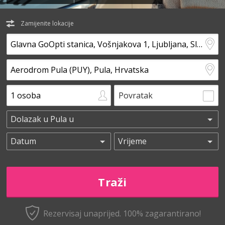
Zamijenite lokacije
Povratak
Rezervisaj unaprijed.
100% zagarantirano!