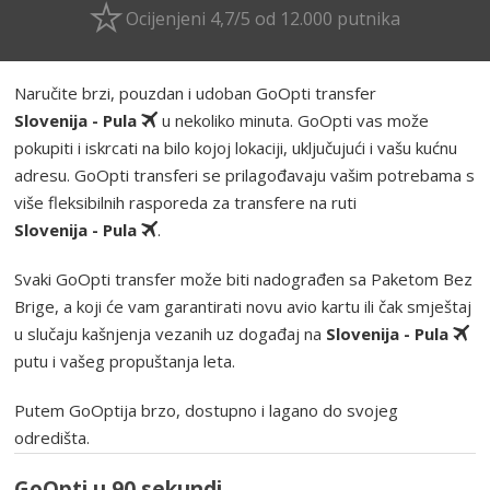
Ocijenjeni 4,7/5 od 12.000 putnika
Naručite brzi, pouzdan i udoban GoOpti transfer
Slovenija - Pula
u nekoliko minuta. GoOpti vas može
pokupiti i iskrcati na bilo kojoj lokaciji, uključujući i vašu kućnu
adresu. GoOpti transferi se prilagođavaju vašim potrebama s
više fleksibilnih rasporeda za transfere na ruti
Slovenija - Pula
.
Svaki GoOpti transfer može biti nadograđen sa Paketom Bez
Brige, a koji će vam garantirati novu avio kartu ili čak smještaj
u slučaju kašnjenja vezanih uz događaj na
Slovenija - Pula
putu i vašeg propuštanja leta.
Putem GoOptija brzo, dostupno i lagano do svojeg
odredišta.
GoOpti u 90 sekundi