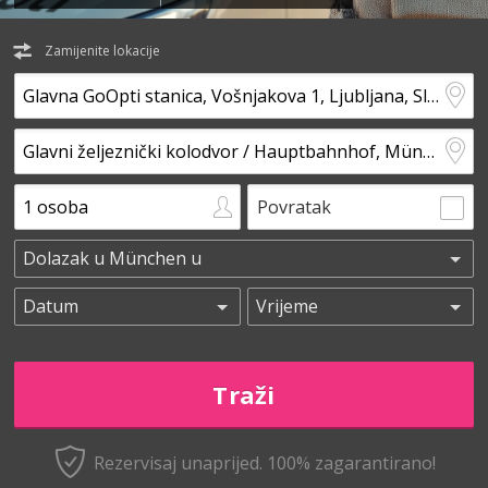
Zamijenite lokacije
Povratak
Rezervisaj unaprijed.
100% zagarantirano!