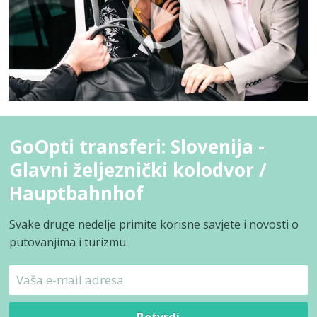
GoOpti transferi: Slovenija -
Glavni željeznički kolodvor /
Hauptbahnhof
Svake druge nedelje primite korisne savjete i novosti o
putovanjima i turizmu.
Potvrdi