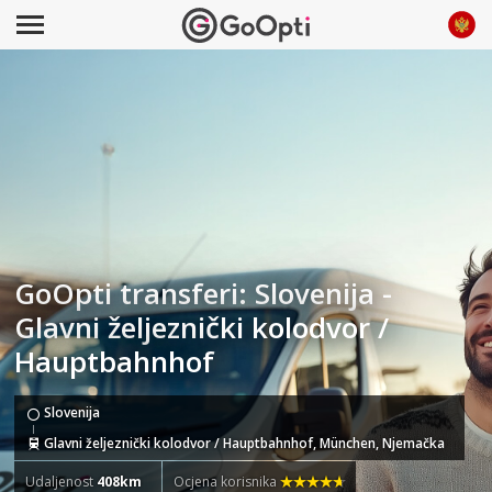
GoOpti transferi: Slovenija -
Glavni željeznički kolodvor /
Hauptbahnhof
Slovenija
Glavni željeznički kolodvor / Hauptbahnhof, München, Njemačka
Udaljenost
408km
Ocjena korisnika