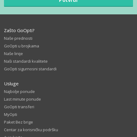
Zašto GoOpti?
Naše prednosti
GoOpti u brojkama
Naše linije
Naši standardi kvalitete
GoOpti sigurnosni standardi
Usluge
Najbolje ponude
Last minute ponude
GoOpti transferi
MyOpti
Paket Bez brige
Centar za korisničku podršku