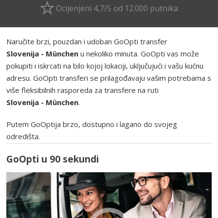
Ocijenjeni 4,7/5 od 12.000 putnika
Naručite brzi, pouzdan i udoban GoOpti transfer
Slovenija - München
u nekoliko minuta. GoOpti vas može
pokupiti i iskrcati na bilo kojoj lokaciji, uključujući i vašu kućnu
adresu. GoOpti transferi se prilagođavaju vašim potrebama s
više fleksibilnih rasporeda za transfere na ruti
Slovenija - München
.
Putem GoOptija brzo, dostupno i lagano do svojeg
odredišta.
GoOpti u 90 sekundi