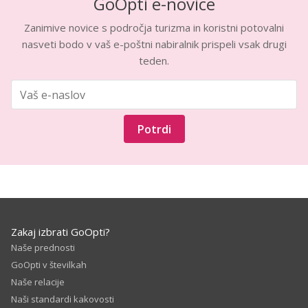
GoOpti e-novice
Zanimive novice s področja turizma in koristni potovalni
nasveti bodo v vaš e-poštni nabiralnik prispeli vsak drugi
teden.
Potrdi
Zakaj izbrati GoOpti?
Naše prednosti
GoOpti v številkah
Naše relacije
Naši standardi kakovosti