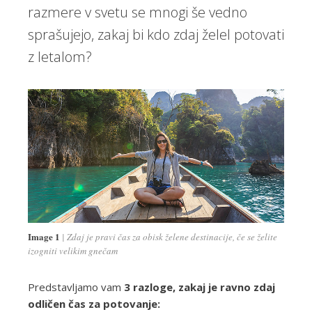
razmere v svetu se mnogi še vedno
sprašujejo, zakaj bi kdo zdaj želel potovati
z letalom?
Image 1
Zdaj je pravi čas za obisk želene destinacije, če se želite
izogniti velikim gnečam
Predstavljamo vam
3 razloge, zakaj je ravno zdaj
odličen čas za potovanje: