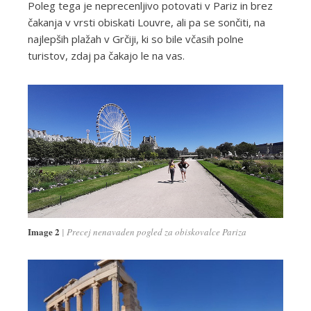
Poleg tega je neprecenljivo potovati v Pariz in brez
čakanja v vrsti obiskati Louvre, ali pa se sončiti, na
najlepših plažah v Grčiji, ki so bile včasih polne
turistov, zdaj pa čakajo le na vas.
Image 2
Precej nenavaden pogled za obiskovalce Pariza