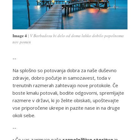
Image 4
V Barbadosu bi delo od doma lahko dobilo popolnoma
nov pomen
--
Na splošno so potovanja dobra za naše duševno
zdravje, dobro počutje in samozavest, toda v
trenutnih razmerah zahtevajo nove protokole. Če
boste kmalu potovali, bodite odgovorni, spremljajte
razmere v državi, ki jo želite obiskati, upoštevajte
vse priporočene ukrepe in pazite nase in na druge
okoli sebe.
--
• Če vas zanimajo naše
razpoložljive storitve
in