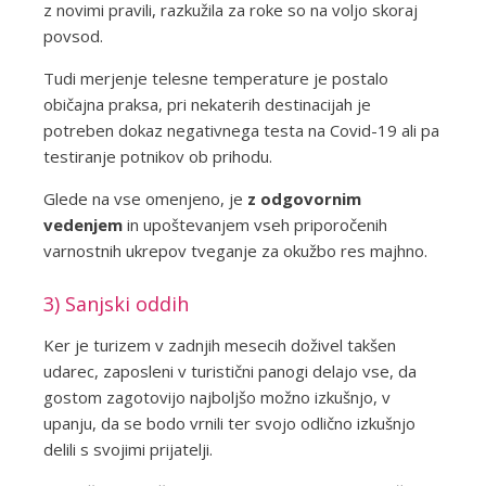
z novimi pravili, razkužila za roke so na voljo skoraj
povsod.
Tudi merjenje telesne temperature je postalo
običajna praksa, pri nekaterih destinacijah je
potreben dokaz negativnega testa na Covid-19 ali pa
testiranje potnikov ob prihodu.
Glede na vse omenjeno, je
z odgovornim
vedenjem
in upoštevanjem vseh priporočenih
varnostnih ukrepov tveganje za okužbo res majhno.
3) Sanjski oddih
Ker je turizem v zadnjih mesecih doživel takšen
udarec, zaposleni v turistični panogi delajo vse, da
gostom zagotovijo najboljšo možno izkušnjo, v
upanju, da se bodo vrnili ter svojo odlično izkušnjo
delili s svojimi prijatelji.