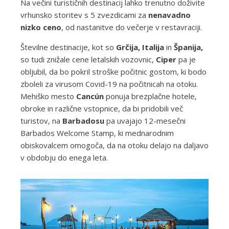
Na večini turističnih destinacij lahko trenutno doživite
vrhunsko storitev s 5 zvezdicami za
nenavadno
nizko ceno
, od nastanitve do večerje v restavraciji.
Številne destinacije, kot so
Grčija, Italija
in
Španija,
so tudi znižale cene letalskih vozovnic,
Ciper
pa je
obljubil, da bo pokril stroške počitnic gostom, ki bodo
zboleli za virusom Covid-19 na počitnicah na otoku.
Mehiško mesto
Cancún
ponuja brezplačne hotele,
obroke in različne vstopnice, da bi pridobili več
turistov, na
Barbadosu
pa uvajajo 12-mesečni
Barbados Welcome Stamp, ki mednarodnim
obiskovalcem omogoča, da na otoku delajo na daljavo
v obdobju do enega leta.