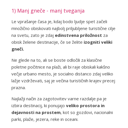
1) Manj gneče - manj tveganja
Le vprašanje časa je, kdaj bodo ljudje spet začeli
množično obiskovati najbolj priljubljene turistične cilje
na svetu, zato je zdaj
edinstvena priložnost
za
obisk želene destinacije, če se želite
izogniti veliki
gneči.
Ne glede na to, ali se boste odločili za klasične
poletne počitnice na plaži, ali bi raje obiskali kakšno
večje urbano mesto, je socialno distanco zdaj veliko
lažje vzdrževati, saj je večina turističnih krajev precej
prazna.
Najlažji način za zagotovitev varne razdalje pa je
izbira destinacij, ki ponujajo
veliko prostora in
dejavnosti na prostem
, kot so gozdovi, nacionalni
parki, plaže, jezera, reke in oceani.