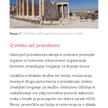
Image 3
Nekdanji grški tempelj brez turistov na vidiku
2) Veliko več previdnosti
Obstoječi previdnostni ukrepi in smernice pristojnih
organov in Svetovne zdravstvene organizacije
bistveno zmanjšujejo tveganje za širjenje virusa.
Letališča in letalske družbe ter hoteli, restavracije,
muzeji in druga javna mesta si prizadevajo znatno
zmanjšati tveganje za okužbo. Intenzivno čiščenje in
razkuževanje sta zdaj normativa povsod, kakovost
zraka v letalih je pravzaprav res dobra zaradi HEPA
filtrov, prenočišča se čistijo in rezervirajo le v skladu