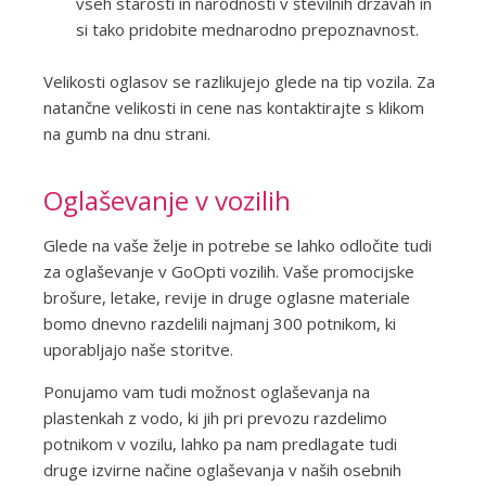
vseh starosti in narodnosti v številnih državah in
si tako pridobite mednarodno prepoznavnost.
Velikosti oglasov se razlikujejo glede na tip vozila. Za
natančne velikosti in cene nas kontaktirajte s klikom
na gumb na dnu strani.
Oglaševanje v vozilih
Glede na vaše želje in potrebe se lahko odločite tudi
za oglaševanje v GoOpti vozilih. Vaše promocijske
brošure, letake, revije in druge oglasne materiale
bomo dnevno razdelili najmanj 300 potnikom, ki
uporabljajo naše storitve.
Ponujamo vam tudi možnost oglaševanja na
plastenkah z vodo, ki jih pri prevozu razdelimo
potnikom v vozilu, lahko pa nam predlagate tudi
druge izvirne načine oglaševanja v naših osebnih