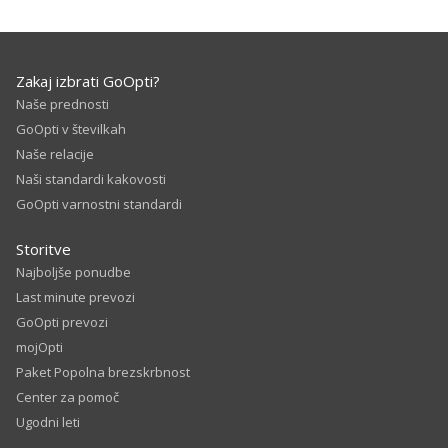
Zakaj izbrati GoOpti?
Naše prednosti
GoOpti v številkah
Naše relacije
Naši standardi kakovosti
GoOpti varnostni standardi
Storitve
Najboljše ponudbe
Last minute prevozi
GoOpti prevozi
mojOpti
Paket Popolna brezskrbnost
Center za pomoč
Ugodni leti