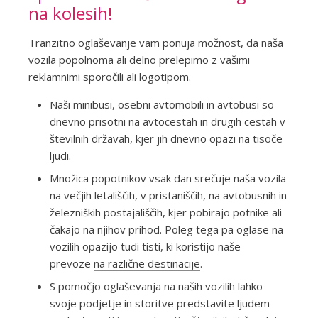
na kolesih!
Tranzitno oglaševanje vam ponuja možnost, da naša
vozila popolnoma ali delno prelepimo z vašimi
reklamnimi sporočili ali logotipom.
Naši minibusi, osebni avtomobili in avtobusi so
dnevno prisotni na avtocestah in drugih cestah v
številnih državah
, kjer jih dnevno opazi na tisoče
ljudi.
Množica popotnikov vsak dan srečuje naša vozila
na večjih letališčih, v pristaniščih, na avtobusnih in
železniških postajališčih, kjer pobirajo potnike ali
čakajo na njihov prihod. Poleg tega pa oglase na
vozilih opazijo tudi tisti, ki koristijo naše
prevoze
na različne destinacije
.
S pomočjo oglaševanja na naših vozilih lahko
svoje podjetje in storitve predstavite ljudem