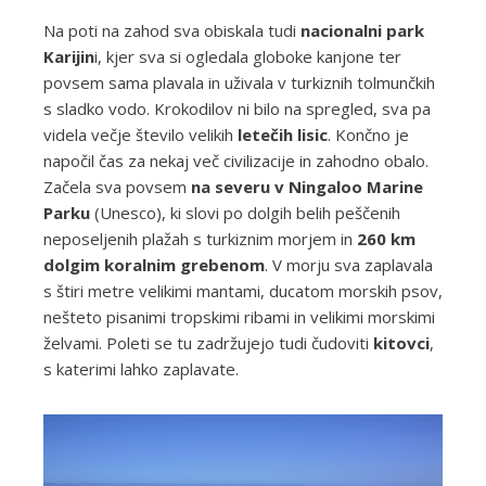
Na poti na zahod sva obiskala tudi
nacionalni park
Karijin
i, kjer sva si ogledala globoke kanjone ter
povsem sama plavala in uživala v turkiznih tolmunčkih
s sladko vodo. Krokodilov ni bilo na spregled, sva pa
videla večje število velikih
letečih lisic
. Končno je
napočil čas za nekaj več civilizacije in zahodno obalo.
Začela sva povsem
na severu v Ningaloo Marine
Parku
(Unesco), ki slovi po dolgih belih peščenih
neposeljenih plažah s turkiznim morjem in
260 km
dolgim koralnim grebenom
. V morju sva zaplavala
s štiri metre velikimi mantami, ducatom morskih psov,
nešteto pisanimi tropskimi ribami in velikimi morskimi
želvami. Poleti se tu zadržujejo tudi čudoviti
kitovci
,
s katerimi lahko zaplavate.