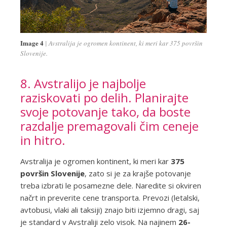
Image 4
Avstralija je ogromen kontinent, ki meri kar 375 površin
Slovenije.
8. Avstralijo je najbolje
raziskovati po delih. Planirajte
svoje potovanje tako, da boste
razdalje premagovali čim ceneje
in hitro.
Avstralija je ogromen kontinent, ki meri kar
375
površin Slovenije
, zato si je za krajše potovanje
treba izbrati le posamezne dele. Naredite si okviren
načrt in preverite cene transporta. Prevozi (letalski,
avtobusi, vlaki ali taksiji) znajo biti izjemno dragi, saj
je standard v Avstraliji zelo visok. Na najinem
26-