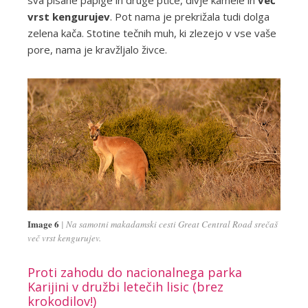
sva pisane papige in druge ptiče, divje kamele in
več
vrst kengurujev
. Pot nama je prekrižala tudi dolga
zelena kača. Stotine tečnih muh, ki zlezejo v vse vaše
pore, nama je kravžljalo živce.
Image 6
Na samotni makadamski cesti Great Central Road srečaš
več vrst kengurujev.
Proti zahodu do nacionalnega parka
Karijini v družbi letečih lisic (brez
krokodilov!)