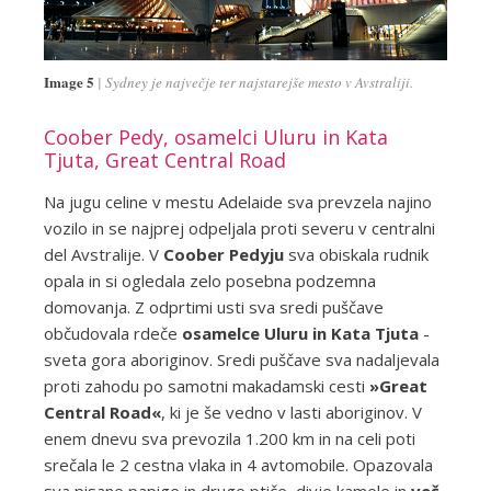
Image 5
Sydney je največje ter najstarejše mesto v Avstraliji.
Coober Pedy, osamelci Uluru in Kata
Tjuta, Great Central Road
Na jugu celine v mestu Adelaide sva prevzela najino
vozilo in se najprej odpeljala proti severu v centralni
del Avstralije. V
Coober Pedyju
sva obiskala rudnik
opala in si ogledala zelo posebna podzemna
domovanja. Z odprtimi usti sva sredi puščave
občudovala rdeče
osamelce Uluru in Kata Tjuta
-
sveta gora aboriginov. Sredi puščave sva nadaljevala
proti zahodu po samotni makadamski cesti
»Great
Central Road«
, ki je še vedno v lasti aboriginov. V
enem dnevu sva prevozila 1.200 km in na celi poti
srečala le 2 cestna vlaka in 4 avtomobile. Opazovala