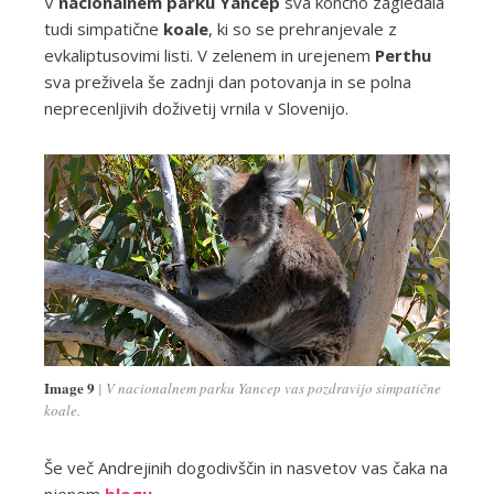
V
nacionalnem parku Yancep
sva končno zagledala
tudi simpatične
koale
, ki so se prehranjevale z
evkaliptusovimi listi. V zelenem in urejenem
Perthu
sva preživela še zadnji dan potovanja in se polna
neprecenljivih doživetij vrnila v Slovenijo.
Image 9
V nacionalnem parku Yancep vas pozdravijo simpatične
koale.
Še več Andrejinih dogodivščin in nasvetov vas čaka na