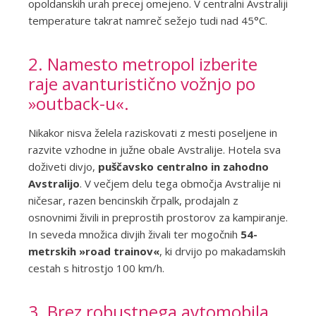
opoldanskih urah precej omejeno. V centralni Avstraliji
temperature takrat namreč sežejo tudi nad 45°C.
2. Namesto metropol izberite
raje avanturistično vožnjo po
»outback-u«.
Nikakor nisva želela raziskovati z mesti poseljene in
razvite vzhodne in južne obale Avstralije. Hotela sva
doživeti divjo,
puščavsko centralno in zahodno
Avstralijo
. V večjem delu tega območja Avstralije ni
ničesar, razen bencinskih črpalk, prodajaln z
osnovnimi živili in preprostih prostorov za kampiranje.
In seveda množica divjih živali ter mogočnih
54-
metrskih »road trainov«
, ki drvijo po makadamskih
cestah s hitrostjo 100 km/h.
3. Brez robustnega avtomobila,