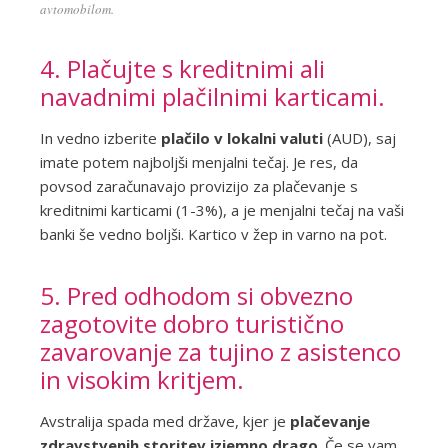
avtomobilom.
4. Plačujte s kreditnimi ali
navadnimi plačilnimi karticami.
In vedno izberite
plačilo v lokalni valuti
(AUD), saj
imate potem najboljši menjalni tečaj. Je res, da
povsod zaračunavajo provizijo za plačevanje s
kreditnimi karticami (1-3%), a je menjalni tečaj na vaši
banki še vedno boljši. Kartico v žep in varno na pot.
5. Pred odhodom si obvezno
zagotovite dobro turistično
zavarovanje za tujino z asistenco
in visokim kritjem.
Avstralija spada med države, kjer je
plačevanje
zdravstvenih storitev izjemno drago
. Če se vam