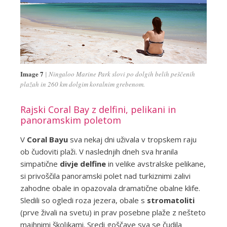
Image 7
Ningaloo Marine Park slovi po dolgih belih peščenih
plažah in 260 km dolgim koralnim grebenom.
Rajski Coral Bay z delfini, pelikani in
panoramskim poletom
V
Coral Bayu
sva nekaj dni uživala v tropskem raju
ob čudoviti plaži. V naslednjih dneh sva hranila
simpatične
divje delfine
in velike avstralske pelikane,
si privoščila panoramski polet nad turkiznimi zalivi
zahodne obale in opazovala dramatične obalne klife.
Sledili so ogledi roza jezera, obale s
stromatoliti
(prve živali na svetu) in prav posebne plaže z nešteto
majhnimi školjkami. Sredi goščave sva se čudila