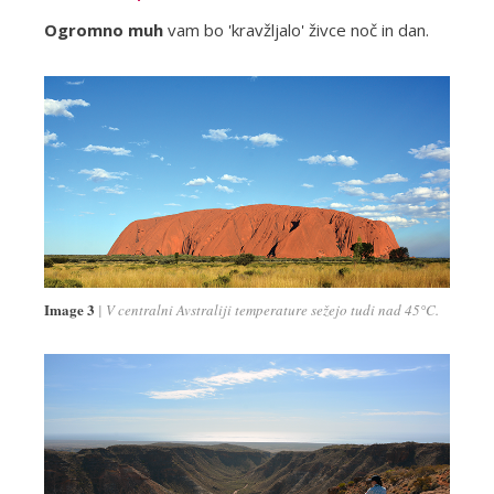
Ogromno muh
vam bo 'kravžljalo' živce noč in dan.
Image 3
V centralni Avstraliji temperature sežejo tudi nad 45°C.