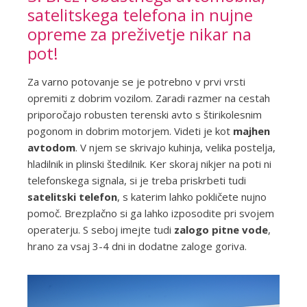
satelitskega telefona in nujne
opreme za preživetje nikar na
pot!
Za varno potovanje se je potrebno v prvi vrsti
opremiti z dobrim vozilom. Zaradi razmer na cestah
priporočajo robusten terenski avto s štirikolesnim
pogonom in dobrim motorjem. Videti je kot
majhen
avtodom
. V njem se skrivajo kuhinja, velika postelja,
hladilnik in plinski štedilnik. Ker skoraj nikjer na poti ni
telefonskega signala, si je treba priskrbeti tudi
satelitski telefon
, s katerim lahko pokličete nujno
pomoč. Brezplačno si ga lahko izposodite pri svojem
operaterju. S seboj imejte tudi
zalogo pitne vode
,
hrano za vsaj 3-4 dni in dodatne zaloge goriva.