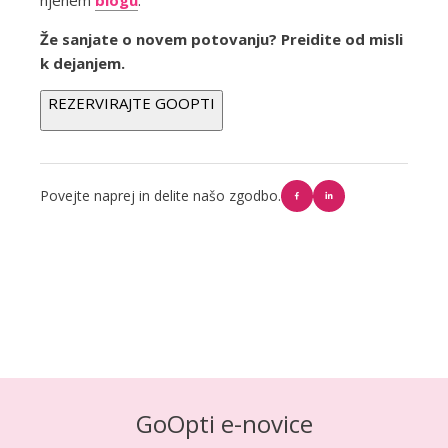
njenem
blogu
.
Že sanjate o novem potovanju? Preidite od misli
k dejanjem.
REZERVIRAJTE GOOPTI
Povejte naprej in delite našo zgodbo.
GoOpti e-novice