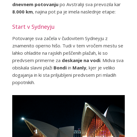
dnevnem potovanju
po Avstraliji sva prevozila kar
8.000 km
, najina pot pa je imela naslednje etape:
Start v Sydneyju
Potovanje sva začela v čudovitem Sydneyju z
znamenito operno hišo. Tudi v tem vročem mestu se
lahko ohladite na rajskih peščenih plažah, ki so
predvsem primerne za
deskanje na vodi
. Midva sva
obiskala slavni plaži
Bondi
in
Manly
, kjer je veliko
dogajanja in ki sta priljubljeni predvsem pri mladih
popotnikih.