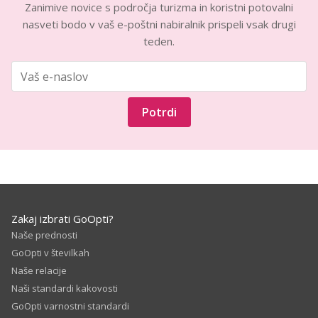
Zanimive novice s področja turizma in koristni potovalni
nasveti bodo v vaš e-poštni nabiralnik prispeli vsak drugi
teden.
Potrdi
Zakaj izbrati GoOpti?
Naše prednosti
GoOpti v številkah
Naše relacije
Naši standardi kakovosti
GoOpti varnostni standardi