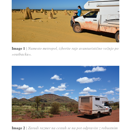
Image 1
Namesto metropol, izberite raje avanturistično vožnjo po
»outbacku«.
Image 2
Zaradi razmer na cestah se na pot odpravite z robustnim