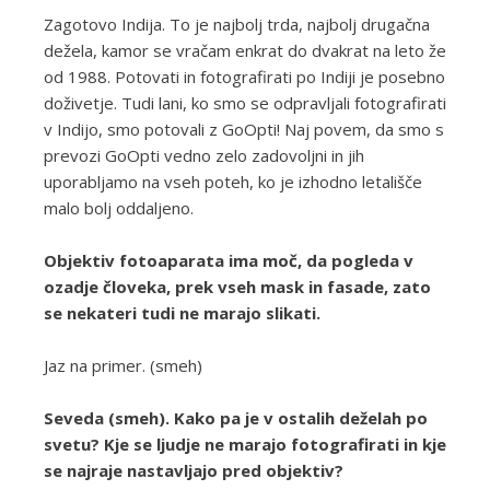
Zagotovo Indija. To je najbolj trda, najbolj drugačna
dežela, kamor se vračam enkrat do dvakrat na leto že
od 1988. Potovati in fotografirati po Indiji je posebno
doživetje. Tudi lani, ko smo se odpravljali fotografirati
v Indijo, smo potovali z GoOpti! Naj povem, da smo s
prevozi GoOpti vedno zelo zadovoljni in jih
uporabljamo na vseh poteh, ko je izhodno letališče
malo bolj oddaljeno.
Objektiv fotoaparata ima moč, da pogleda v
ozadje človeka, prek vseh mask in fasade, zato
se nekateri tudi ne marajo slikati.
Jaz na primer. (smeh)
Seveda (smeh). Kako pa je v ostalih deželah po
svetu? Kje se ljudje ne marajo fotografirati in kje
se najraje nastavljajo pred objektiv?