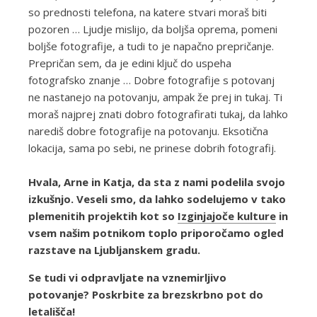
so prednosti telefona, na katere stvari moraš biti
pozoren … Ljudje mislijo, da boljša oprema, pomeni
boljše fotografije, a tudi to je napačno prepričanje.
Prepričan sem, da je edini ključ do uspeha
fotografsko znanje … Dobre fotografije s potovanj
ne nastanejo na potovanju, ampak že prej in tukaj. Ti
moraš najprej znati dobro fotografirati tukaj, da lahko
narediš dobre fotografije na potovanju. Eksotična
lokacija, sama po sebi, ne prinese dobrih fotografij.
Hvala, Arne in Katja, da sta z nami podelila svojo
izkušnjo. Veseli smo, da lahko sodelujemo v tako
plemenitih projektih kot so
Izginjajoče kulture
in
vsem našim potnikom toplo priporočamo ogled
razstave na Ljubljanskem gradu.
Se tudi vi odpravljate na vznemirljivo
potovanje? Poskrbite za brezskrbno pot do
letališča!