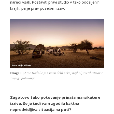
naredi vsak. Postaviti pravi studio v tako oddaljenih
krajih, pa je prav poseben izziv.
Image 1
Arne Hodalič je z nami delil nekaj najbolj svežih vtisov s
svojega potovanja.
Zagotovo tako potovanje prinaša marsikatere
izzive. Se je tudi vam zgodila kakšna
nepredvidljiva situacija na poti?