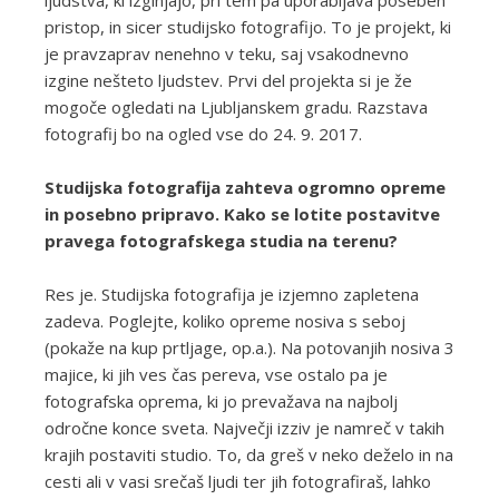
ljudstva, ki izginjajo, pri tem pa uporabljava poseben
pristop, in sicer studijsko fotografijo. To je projekt, ki
je pravzaprav nenehno v teku, saj vsakodnevno
izgine nešteto ljudstev. Prvi del projekta si je že
mogoče ogledati na Ljubljanskem gradu. Razstava
fotografij bo na ogled vse do 24. 9. 2017.
Studijska fotografija zahteva ogromno opreme
in posebno pripravo. Kako se lotite postavitve
pravega fotografskega studia na terenu?
Res je. Studijska fotografija je izjemno zapletena
zadeva. Poglejte, koliko opreme nosiva s seboj
(pokaže na kup prtljage, op.a.). Na potovanjih nosiva 3
majice, ki jih ves čas pereva, vse ostalo pa je
fotografska oprema, ki jo prevažava na najbolj
odročne konce sveta. Največji izziv je namreč v takih
krajih postaviti studio. To, da greš v neko deželo in na
cesti ali v vasi srečaš ljudi ter jih fotografiraš, lahko