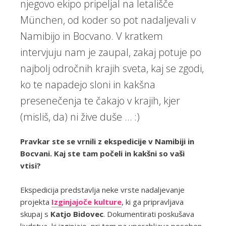
njegovo ekipo pripeljal na letališče
München, od koder so pot nadaljevali v
Namibijo in Bocvano. V kratkem
intervjuju nam je zaupal, zakaj potuje po
najbolj odročnih krajih sveta, kaj se zgodi,
ko te napadejo sloni in kakšna
presenečenja te čakajo v krajih, kjer
(misliš, da) ni žive duše … :)
Pravkar ste se vrnili z ekspedicije v Namibiji in
Bocvani. Kaj ste tam počeli in kakšni so vaši
vtisi?
Ekspedicija predstavlja neke vrste nadaljevanje
projekta
Izginjajoče kulture
, ki ga pripravljava
skupaj s
Katjo Bidovec
. Dokumentirati poskušava