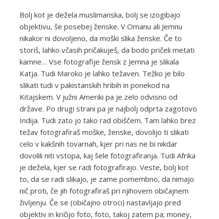
Bolj kot je dežela muslimanska, bolj se izogibajo
objektivu, še posebej ženske. V Omanu ali Jemnu
nikakor ni dovoljeno, da moški slika ženske. Če to
storiš, lahko včasih pričakuješ, da bodo pričeli metati
kamne… Vse fotografije žensk z Jemna je slikala
Katja. Tudi Maroko je lahko težaven. Težko je bilo
slikati tudi v pakistanskih hribih in ponekod na
Kitajskem. V južni Ameriki pa je zelo odvisno od
države. Po drugi strani pa je najbolj odprta zagotovo
Indija. Tudi zato jo tako rad obiščem. Tam lahko brez
težav fotografiraš moške, ženske, dovolijo ti slikati
celo v kakšnih tovarnah, kjer pri nas ne bi nikdar
dovolili niti vstopa, kaj šele fotografiranja. Tudi Afrika
je dežela, kjer se radi fotografirajo. Veste, bolj kot
to, da se radi slikajo, je zame pomembno, da nimajo
nič proti, če jih fotografiraš pri njihovem običajnem
življenju. Če se (običajno otroci) nastavljajo pred
objektiv in kričijo foto, foto, takoj zatem pa; money,