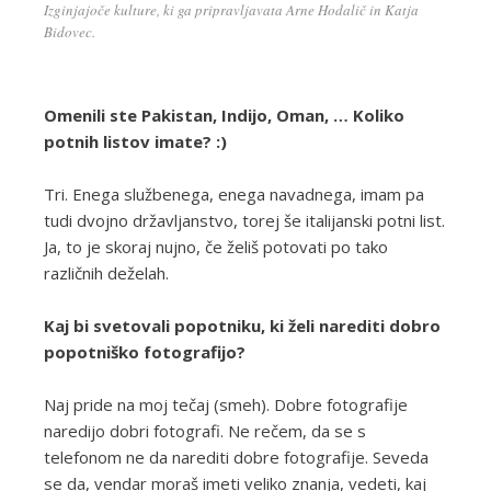
Izginjajoče kulture, ki ga pripravljavata Arne Hodalič in Katja
Bidovec.
Omenili ste Pakistan, Indijo, Oman, … Koliko
potnih listov imate? :)
Tri. Enega službenega, enega navadnega, imam pa
tudi dvojno državljanstvo, torej še italijanski potni list.
Ja, to je skoraj nujno, če želiš potovati po tako
različnih deželah.
Kaj bi svetovali popotniku, ki želi narediti dobro
popotniško fotografijo?
Naj pride na moj tečaj (smeh). Dobre fotografije
naredijo dobri fotografi. Ne rečem, da se s
telefonom ne da narediti dobre fotografije. Seveda
se da, vendar moraš imeti veliko znanja, vedeti, kaj