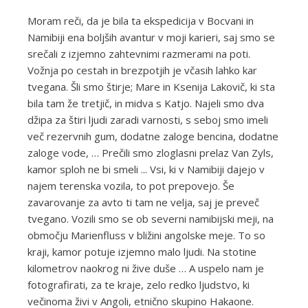
Moram reči, da je bila ta ekspedicija v Bocvani in
Namibiji ena boljših avantur v moji karieri, saj smo se
srečali z izjemno zahtevnimi razmerami na poti.
Vožnja po cestah in brezpotjih je včasih lahko kar
tvegana. Šli smo štirje; Mare in Ksenija Lakovič, ki sta
bila tam že tretjič, in midva s Katjo. Najeli smo dva
džipa za štiri ljudi zaradi varnosti, s seboj smo imeli
več rezervnih gum, dodatne zaloge bencina, dodatne
zaloge vode, … Prečili smo zloglasni prelaz Van Zyls,
kamor sploh ne bi smeli ... Vsi, ki v Namibiji dajejo v
najem terenska vozila, to pot prepovejo. Še
zavarovanje za avto ti tam ne velja, saj je preveč
tvegano. Vozili smo se ob severni namibijski meji, na
območju Marienfluss v bližini angolske meje. To so
kraji, kamor potuje izjemno malo ljudi. Na stotine
kilometrov naokrog ni žive duše … A uspelo nam je
fotografirati, za te kraje, zelo redko ljudstvo, ki
večinoma živi v Angoli, etnično skupino Hakaone.