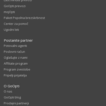
Last minute prevozi
GoOpti prevozi
mojOpti
Paket Popolna brezskrbnost
Center za pomoč
Ugodni leti
Postanite partner
Potovalni agenti
Poslovni račun
Oglašujte z nami
Affiliate program
Program zvestobe
Pripelji prijatelja
O GoOpti
O nas
GoOpti blog
Prodajni partnerji