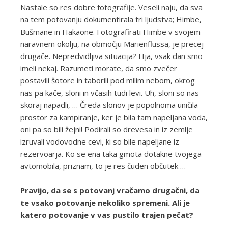
Nastale so res dobre fotografije. Veseli naju, da sva
na tem potovanju dokumentirala tri ljudstva; Himbe,
Bušmane in Hakaone. Fotografirati Himbe v svojem
naravnem okolju, na območju Marienflussa, je precej
drugače. Nepredvidljiva situacija? Hja, vsak dan smo
imeli nekaj. Razumeti morate, da smo zvečer
postavili šotore in taborili pod milim nebom, okrog
nas pa kače, sloni in včasih tudi levi. Uh, sloni so nas
skoraj napadli, … Čreda slonov je popolnoma uničila
prostor za kampiranje, ker je bila tam napeljana voda,
oni pa so bili žejni! Podirali so drevesa in iz zemlje
izruvali vodovodne cevi, ki so bile napeljane iz
rezervoarja. Ko se ena taka gmota dotakne tvojega
avtomobila, priznam, to je res čuden občutek …
Pravijo, da se s potovanj vračamo drugačni, da
te vsako potovanje nekoliko spremeni. Ali je
katero potovanje v vas pustilo trajen pečat?