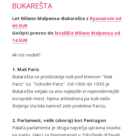
BUKAREŠTA
Let Milano Malpensa–Bukarešta z
Ryanairom od
60 EUR
GoOpti prevoz do
letališča Milano Malpensa od
14 EUR
Ali ste vedeli?
1. Mali Pariz
Bukarešta se predstavlja tudi pod imenom "Mali
Pariz" oz. "Vzhodni Pariz". Od 1900 do 1930 je
Bukarešta veljala za eno najlepših in najmodernejših
evropskih mest. Njena arhitektura pa tudi način
življenja sta bila namreč zelo podobna Parizu.
2. Parlament, velik (skoraj) kot Pentagon
Palača parlamenta je druga največja upravna stavba
na svetu, takoj za Pentagonom v Združenih državah