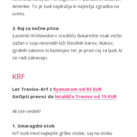
Amerike. To je tudi najdražja in najtežja zgradba na
svetu.
3. Raj za nočne ptice
Łazienki Królewskie
v središču Bukarešte vsak večer
zažari v soju neonskih luči številnih barov, klubov,
igralnih salonov in kazinojev ter je pravi raj za ljudi, ki
se radi zabavajo.
KRF
Let Treviso–Krf z
Ryanairom od 83 EUR
GoOpti prevoz do
letališča Treviso od 15 EUR
Ali ste vedeli?
1. Smaragdni otok
Krf sodi med najlepše grške otoke, saj na otoku