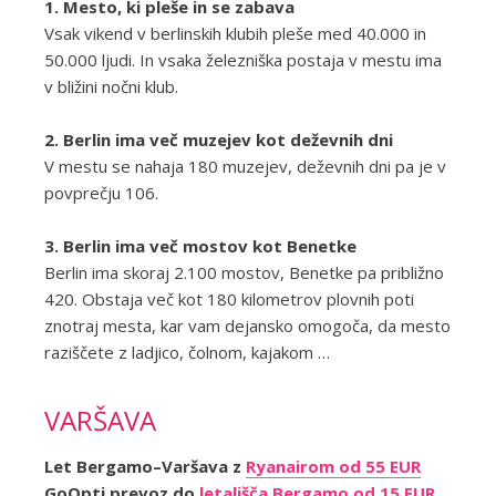
1. Mesto, ki pleše in se zabava
Vsak vikend v berlinskih klubih pleše med 40.000 in
50.000 ljudi. In vsaka železniška postaja v mestu ima
v bližini nočni klub.
2. Berlin ima več muzejev kot deževnih dni
V mestu se nahaja 180 muzejev, deževnih dni pa je v
povprečju 106.
3. Berlin ima več mostov kot Benetke
Berlin ima skoraj 2.100 mostov, Benetke pa približno
420. Obstaja več kot 180 kilometrov plovnih poti
znotraj mesta, kar vam dejansko omogoča, da mesto
raziščete z ladjico, čolnom, kajakom …
VARŠAVA
Let Bergamo–Varšava z
Ryanairom od 55 EUR
GoOpti prevoz do
letališča Bergamo od 15 EUR