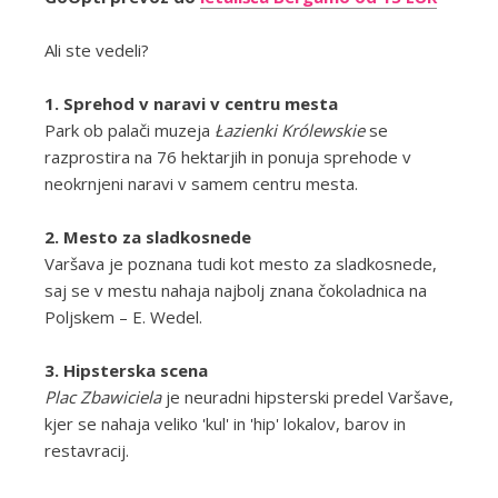
Ali ste vedeli?
1. Sprehod v naravi v centru mesta
Park ob palači muzeja
Łazienki Królewskie
se
razprostira na 76 hektarjih in ponuja sprehode v
neokrnjeni naravi v samem centru mesta.
2. Mesto za sladkosnede
Varšava je poznana tudi kot mesto za sladkosnede,
saj se v mestu nahaja najbolj znana čokoladnica na
Poljskem – E. Wedel.
3. Hipsterska scena
Plac Zbawiciela
je neuradni hipsterski predel Varšave,
kjer se nahaja veliko 'kul' in 'hip' lokalov, barov in
restavracij.