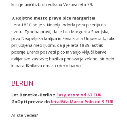
ki ju je uničil izbruh vulkana Vezuva leta 79.
3. Rojstno mesto prave pice margerite!
Leta 1830 se je v Neaplju odprla prva picerija na
svetu. Zgodba pravi, da je bila Margerita Savojska,
prva Neapeljska kraljica in žena kralja Umberta I., tako
priljubljena med ljudmi, da ji je leta 1889 lastnik
picerije Brandi posvetil pico in vanjo vključil barve
italijanske zastave; bazilika ponazarja zeleno, sir belo
in paradižnikova omaka rdečo barvo.
BERLIN
Let Benetke–Berlin z
EasyJetom od 67 EUR
GoOpti prevoz do
letališča Marco Polo od 9 EUR
Ali ste vedeli?