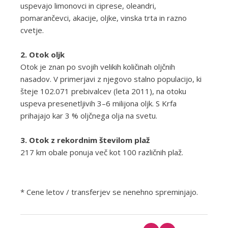
uspevajo limonovci in ciprese, oleandri,
pomarančevci, akacije, oljke, vinska trta in razno
cvetje.
2. Otok oljk
Otok je znan po svojih velikih količinah oljčnih
nasadov. V primerjavi z njegovo stalno populacijo, ki
šteje 102.071 prebivalcev (leta 2011), na otoku
uspeva presenetljivih 3–6 milijona oljk. S Krfa
prihajajo kar 3 % oljčnega olja na svetu.
3. Otok z rekordnim številom plaž
217 km obale ponuja več kot 100 različnih plaž.
* Cene letov / transferjev se nenehno spreminjajo.