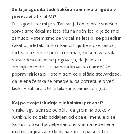
Se ti je zgodila tudi kakšna zanimiva prigoda v
povezavi z letališči?
Da, zgodila se mi je v Tanzaniji, bilo je prav smešno.
Sprva smo čakali na letališču na nočni let, ki je že imel
zamudo. Potem smo se vkrcali na letalo, se posedli in
čakali …, a letalo ni šlo nikamor! Ljudje so že zaspali,
tudi sama sem že pričela dremati, ko sem zaslišala
stevardeso, kako se pogovarja, da je letalu
zmanjkalo vode … Z nami na krovu so namreč še
popravljali letalo! Potem sem celo slišala stevardese,
da je ena ženska že omedlela, da potrebujejo več
kisika v kabini … Uh! Je bila kar zanimiva prigoda.
Kaj pa tvoje izkušnje z lokalnimi prevozi?
V Nikaragvi sem se odločila, da grem na otoke v
Karibih, ki so zelo oddaljeni od obale. Imenujejo se
Koruzni otoki. Tja pelje samo enkrat na teden ena
majhna ladjica za 50 ljudi, na katero pa se stlači