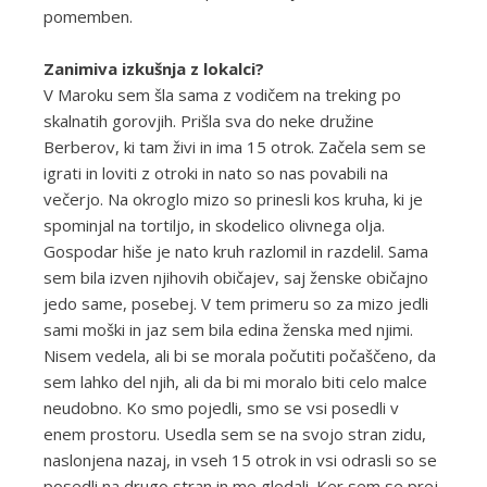
pomemben.
Zanimiva izkušnja z lokalci?
V Maroku sem šla sama z vodičem na treking po
skalnatih gorovjih. Prišla sva do neke družine
Berberov, ki tam živi in ima 15 otrok. Začela sem se
igrati in loviti z otroki in nato so nas povabili na
večerjo. Na okroglo mizo so prinesli kos kruha, ki je
spominjal na tortiljo, in skodelico olivnega olja.
Gospodar hiše je nato kruh razlomil in razdelil. Sama
sem bila izven njihovih običajev, saj ženske običajno
jedo same, posebej. V tem primeru so za mizo jedli
sami moški in jaz sem bila edina ženska med njimi.
Nisem vedela, ali bi se morala počutiti počaščeno, da
sem lahko del njih, ali da bi mi moralo biti celo malce
neudobno. Ko smo pojedli, smo se vsi posedli v
enem prostoru. Usedla sem se na svojo stran zidu,
naslonjena nazaj, in vseh 15 otrok in vsi odrasli so se
posedli na drugo stran in me gledali. Ker sem se prej