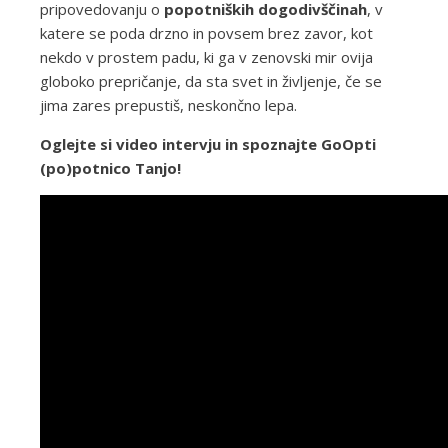
pripovedovanju o
popotniških dogodivščinah
, v
katere se poda drzno in povsem brez zavor, kot
nekdo v prostem padu, ki ga v zenovski mir ovija
globoko prepričanje, da sta svet in življenje, če se
jima zares prepustiš, neskončno lepa.
Oglejte si video intervju in spoznajte GoOpti
(po)potnico Tanjo!