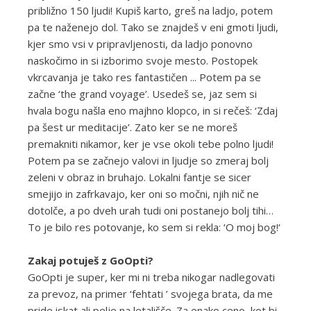
približno 150 ljudi! Kupiš karto, greš na ladjo, potem
pa te naženejo dol. Tako se znajdeš v eni gmoti ljudi,
kjer smo vsi v pripravljenosti, da ladjo ponovno
naskočimo in si izborimo svoje mesto. Postopek
vkrcavanja je tako res fantastičen ... Potem pa se
začne ‘the grand voyage’. Usedeš se, jaz sem si
hvala bogu našla eno majhno klopco, in si rečeš: ‘Zdaj
pa šest ur meditacije’. Zato ker se ne moreš
premakniti nikamor, ker je vse okoli tebe polno ljudi!
Potem pa se začnejo valovi in ljudje so zmeraj bolj
zeleni v obraz in bruhajo. Lokalni fantje se sicer
smejijo in zafrkavajo, ker oni so močni, njih nič ne
dotolče, a po dveh urah tudi oni postanejo bolj tihi…
To je bilo res potovanje, ko sem si rekla: ‘O moj bog!‘
Zakaj potuješ z GoOpti?
GoOpti je super, ker mi ni treba nikogar nadlegovati
za prevoz, na primer ‘fehtati ’ svojega brata, da me
pride iskat ali pelje na letališče. Za enako ceno, kot bi