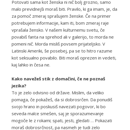
Potovati sama kot ženska ni nič bolj grozno, samo
malo previdnejši moraš biti. Pravilo, ki ga imam, je, da
za pomoč zmeraj sprašujem ženske. Če na primer
potrebujem informacije, kam iti, bom zmeraj raje
vprašala žensko. V našem kulturnemu svetu, če
povabiš fanta na sprehod ali v galerijo, to morda ne
pomeni nič. Morda misliš povsem prijateljsko. V
Latinski Ameriki, še posebej, pa se to hitro razume
kot seksualno povabilo. Biti moraš oprezen in vedeti,
kaj lahko in česa ne.
Kako navežeš stik z domačini, če ne poznaš
jezika?
To je zelo odvisno od države. Mislim, da veliko
pomaga, če pokažeš, da si dobrosrčen. Da ponudiš
svojo hrano in poskusiš navezati pogovor, ki bo
seveda malce smešen, saj je sporazumevanje
mogoče le z rokami; spati, jesti, gledati … Pokazati
moraš dobrosrčnost, pa nasmeh je tudi zelo