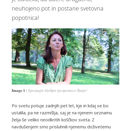
neuhojeno pot in postane svetovna
popotnica!
Image 1
Spoznajte GoOpti (po)potnico Tanjo!
Po svetu potuje zadnjih pet let, kje in kdaj se bo
ustalila, pa ne razmišlja, saj je na njenem seznamu
želja še veliko neodkritih koščkov sveta. Z
navdušenjem smo prisluhnili njenemu doživetemu