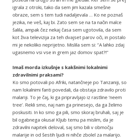
igrala z otroki, tako da sem jim kazala smešne
obraze, sem s tem tudi nadaljevala … Ko ne poznaš
jezika, ne veš, kaj bi. Zato sem se na ta način malce
šalila, ampak čez nekaj časa sem ugotovila, da sem
kot živa televizija za teh dvajset parov oči, in postalo
mi je nekoliko neprijetno. Mislila sem si: ‘’A lahko zdaj
ugasnemo vsi vse in grem jaz domov spat?!’’
Imaš morda izkušnje s kakšnimi lokalnimi
zdravilnimi praksami?
Ko smo potovali po Afriki, natančneje po Tanzaniji, so
nam lokalnimi fanti povedali, da obstaja zdravilo proti
malariji. To je čaj, ki ga pripravljajo iz rastline ‘neem
tree’. Rekli smo, naj nam ga prinesejo, da ga želimo
poskusiti. In ko smo ga pili, smo skoraj bruhali, saj je
bil ogabnega okusa! Kljub temu pa mislim, da je
zdravilni napitek deloval, saj smo bili v območju
malarije in od šestih ljudi ni nihče zbolel za malarijo.