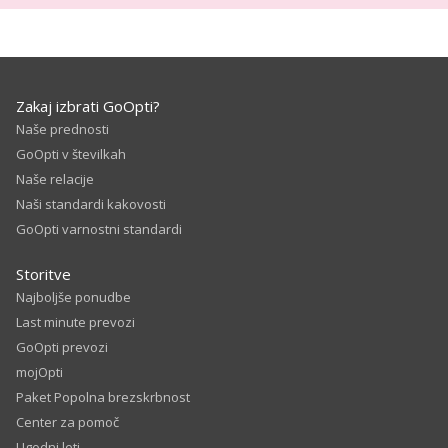
Zakaj izbrati GoOpti?
Naše prednosti
GoOpti v številkah
Naše relacije
Naši standardi kakovosti
GoOpti varnostni standardi
Storitve
Najboljše ponudbe
Last minute prevozi
GoOpti prevozi
mojOpti
Paket Popolna brezskrbnost
Center za pomoč
Ugodni leti