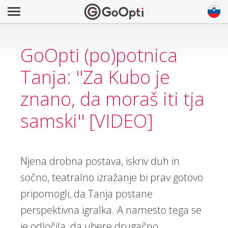
GoOpti (po)potnica
Tanja: ''Za Kubo je
znano, da moraš iti tja
samski'' [VIDEO]
Njena drobna postava, iskriv duh in
sočno, teatralno izražanje bi prav gotovo
pripomogli, da Tanja postane
perspektivna igralka. A namesto tega se
je odločila, da ubere drugačno,