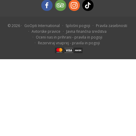
© 2026
GoOpti International
Splošni pogoji
Pravila zasebnosti
Avtorske pravice
Javna finančna sredstva
Oceni nas in prihrani - pravila in pogoji
Rezerviraj vnaprej - pravila in pogoji