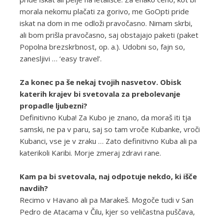
morala nekomu plačati za gorivo, me GoOpti pride
iskat na dom in me odloži pravočasno. Nimam skrbi,
ali bom prišla pravočasno, saj obstajajo paketi (paket
Popolna brezskrbnost, op. a.). Udobni so, fajn so,
zanesljivi … ‘easy travel’.
Za konec pa še nekaj tvojih nasvetov. Obisk
katerih krajev bi svetovala za prebolevanje
propadle ljubezni?
Definitivno Kuba! Za Kubo je znano, da moraš iti tja
samski, ne pa v paru, saj so tam vroče Kubanke, vroči
Kubanci, vse je v zraku … Zato definitivno Kuba ali pa
katerikoli Karibi. Morje zmeraj zdravi rane.
Kam pa bi svetovala, naj odpotuje nekdo, ki išče
navdih?
Recimo v Havano ali pa Marakeš. Mogoče tudi v San
Pedro de Atacama v Čilu, kjer so veličastna puščava,