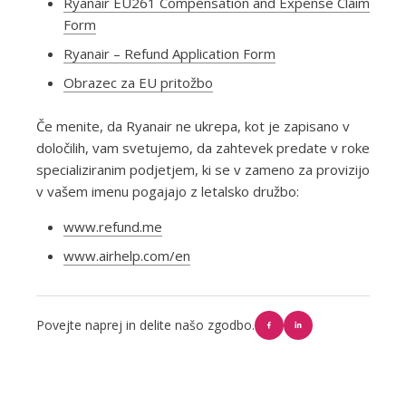
Ryanair EU261 Compensation and Expense Claim
Form
Ryanair – Refund Application Form
Obrazec za EU pritožbo
Če menite, da Ryanair ne ukrepa, kot je zapisano v
določilih, vam svetujemo, da zahtevek predate v roke
specializiranim podjetjem, ki se v zameno za provizijo
v vašem imenu pogajajo z letalsko družbo:
www.refund.me
www.airhelp.com/en
Povejte naprej in delite našo zgodbo.