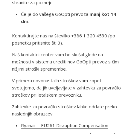
shranite za pozneje.
Če je do vašega GoOpti prevoza
manj kot 14
dni
:
Kontaktirajte nas na številko +386 1 320 4530 (po
posnetku pritisnite št. 3).
Naš kontaktni center vam bo skušal glede na
možnosti v sistemu urediti nov GoOpti prevoz s čim
nižjimi stroški spremembe.
V primeru novonastalih stroškov vam zopet
svetujemo, da jih uveljavljate v zahtevku za povračilo
stroškov pri letalskem prevozniku.
Zahtevke za povračilo stroškov lahko oddate preko
naslednjih obrazcev:
Ryanair – EU261 Disruption Compensation