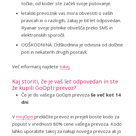
točke, od koder ste začeli svoje potovanje.
letalski prevoznik vas mora obvestiti o vaših
pravicah in o razlogih, zakaj je bil let odpovedan.
Ryanair svoje potnike obvešča preko SMS in
elektronskih sporočil.
ODŠKODNINA: Odškodnina je odvisna od dolžine
poti in nekaterih drugih postavk.
Več informacij najdete
tukaj
.
Kaj storiti, če je vaš let odpovedan in ste
že kupili GoOpti prevoz?
Če je do vašega GoOpti prevoza
še več kot 14
dni
:
V
mojOpti
prekličite prevoz in prejeli boste kodo za
popust v vrednosti 80% cene vašega prevoza. Kodo
lahko uporabite takoj za nakup novega prevoza ali jo