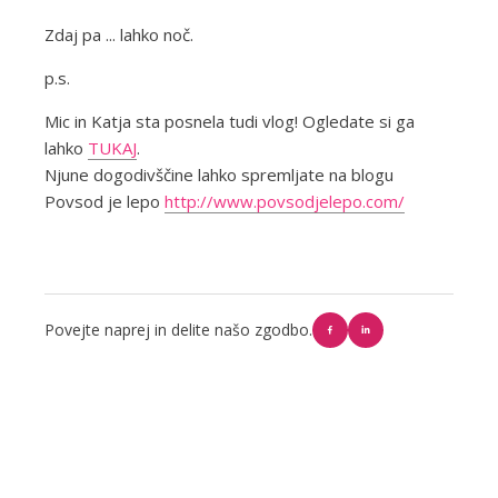
Zdaj pa ... lahko noč.
p.s.
Mic in Katja sta posnela tudi vlog! Ogledate si ga
lahko
TUKAJ
.
Njune dogodivščine lahko spremljate na blogu
Povsod je lepo
http://www.povsodjelepo.com/
Povejte naprej in delite našo zgodbo.