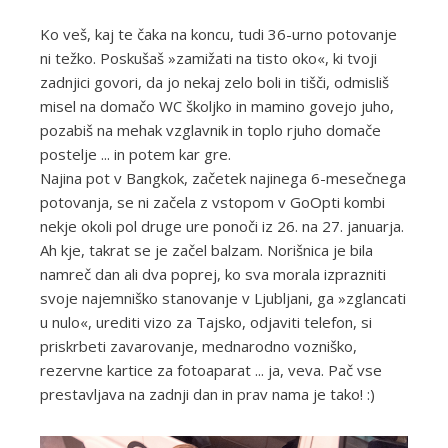
Ko veš, kaj te čaka na koncu, tudi 36-urno potovanje
ni težko. Poskušaš »zamižati na tisto oko«, ki tvoji
zadnjici govori, da jo nekaj zelo boli in tišči, odmisliš
misel na domačo WC školjko in mamino govejo juho,
pozabiš na mehak vzglavnik in toplo rjuho domače
postelje ... in potem kar gre.
Najina pot v Bangkok, začetek najinega 6-mesečnega
potovanja, se ni začela z vstopom v GoOpti kombi
nekje okoli pol druge ure ponoči iz 26. na 27. januarja.
Ah kje, takrat se je začel balzam. Norišnica je bila
namreč dan ali dva poprej, ko sva morala izprazniti
svoje najemniško stanovanje v Ljubljani, ga »zglancati
u nulo«, urediti vizo za Tajsko, odjaviti telefon, si
priskrbeti zavarovanje, mednarodno vozniško,
rezervne kartice za fotoaparat ... ja, veva. Pač vse
prestavljava na zadnji dan in prav nama je tako! :)