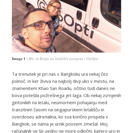
Image 1
Mic in Katja na letališče potujeta z GoOpti
Ta trenutek je pri nas v Bangkoku ura nekaj čez
polnoč. In ker živiva na najbolj divji ulici v mestu, na
znamenitem Khao San Roadu, očitno tudi danes ne
bova potešila požrešnega jet-laga. Ob nekaj zvrnjenih
gintonikih na letalu, neumornem pohajanju med
tranzitnim časom na singapurskem letališču in
overdoseu adrenalina, ko sva končno prispela v
Bangkok, se nama je urnik povsem zmešal. Moj
računalnik se še vedno ne more odločiti, katero uro in