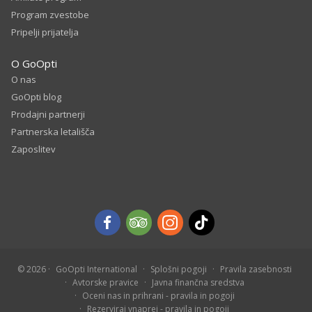
Program zvestobe
Pripelji prijatelja
O GoOpti
O nas
GoOpti blog
Prodajni partnerji
Partnerska letališča
Zaposlitev
© 2026
GoOpti International
Splošni pogoji
Pravila zasebnosti
Avtorske pravice
Javna finančna sredstva
Oceni nas in prihrani - pravila in pogoji
Rezerviraj vnaprej - pravila in pogoji