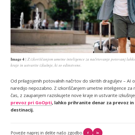
Image 4
Z izkoriščanjem umetne inteligence za načrtovanje potovanj lahko
kraje in ustvarite izkušnje, ki so edinstvene.
Od prilagojenih potovalnih načrtov do skritih draguljev – AI
naredijo nepozabno. Z izkoriščanjem umetne inteligence za n
čas, z zaupanjem raziskujete nove kraje in ustvarite izkušnje
prevoz pri GoOpti
, lahko prihranite denar za prevoz in
destinacij.
Povejte naprej in delite našo zgodbo.