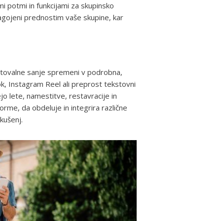
mi potmi in funkcijami za skupinsko
ilagojeni prednostim vaše skupine, kar
 potovalne sanje spremeni v podrobna,
ok, Instagram Reel ali preprost tekstovni
ejo lete, namestitve, restavracije in
rme, da obdeluje in integrira različne
kušenj.