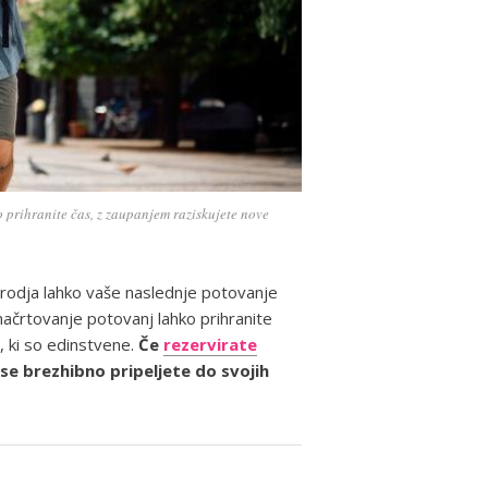
 prihranite čas, z zaupanjem raziskujete nove
 orodja lahko vaše naslednje potovanje
ačrtovanje potovanj lahko prihranite
, ki so edinstvene.
Če
rezervirate
 se brezhibno pripeljete do svojih