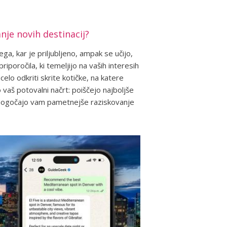
nje novih destinacij?
ega, kar je priljubljeno, ampak se učijo,
poročila, ki temeljijo na vaših interesih
elo odkriti skrite kotičke, na katere
o vaš potovalni načrt: poiščejo najboljše
 omogočajo vam pametnejše raziskovanje