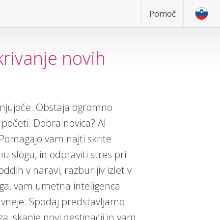
Pomoč
krivanje novih
njujoče. Obstaja ogromno
e početi. Dobra novica? AI
 Pomagajo vam najti skrite
u slogu, in odpraviti stres pri
ddih v naravi, razburljiv izlet v
ega, vam umetna inteligenca
tavneje. Spodaj predstavljamo
a iskanje novi destinacij in vam