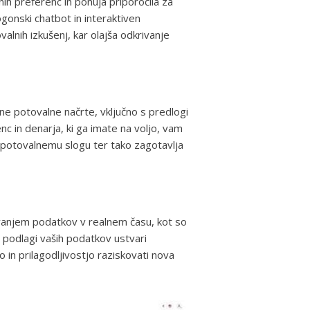
ih preferenc in ponuja priporočila za
gonski chatbot in interaktiven
lnih izkušenj, kar olajša odkrivanje
ne potovalne načrte, vključno s predlogi
enc in denarja, ki ga imate na voljo, vam
 potovalnemu slogu ter tako zagotavlja
vanjem podatkov v realnem času, kot so
podlagi vaših podatkov ustvari
 in prilagodljivostjo raziskovati nova