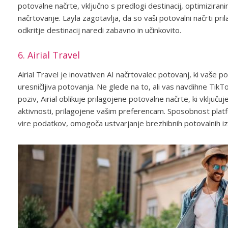
potovalne načrte, vključno s predlogi destinacij, optimizirani
načrtovanje. Layla zagotavlja, da so vaši potovalni načrti pr
odkritje destinacij naredi zabavno in učinkovito.
6. Airial Travel
Airial Travel je inovativen AI načrtovalec potovanj, ki vaše
uresničljiva potovanja. Ne glede na to, ali vas navdihne TikT
poziv, Airial oblikuje prilagojene potovalne načrte, ki vključuj
aktivnosti, prilagojene vašim preferencam. Sposobnost platfo
vire podatkov, omogoča ustvarjanje brezhibnih potovalnih iz