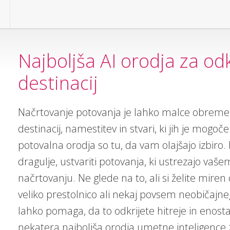
Najboljša AI orodja za od
destinacij
Načrtovanje potovanja je lahko malce obreme
destinacij, namestitev in stvari, ki jih je mogoč
potovalna orodja so tu, da vam olajšajo izbiro.
dragulje, ustvariti potovanja, ki ustrezajo vašem
načrtovanju. Ne glede na to, ali si želite miren o
veliko prestolnico ali nekaj povsem neobičajn
lahko pomaga, da to odkrijete hitreje in enos
nekatera najboljša orodja umetne inteligence z