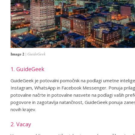
Image 2
GuideGeek
1. GuideGeek
GuideGeek je potovalni pomočnik na podlagi umetne intelige
Instagram, WhatsApp in Facebook Messenger. Ponuja prilago
potovalne načrte in potovalne nasvete na podlagi vaših pref
pogovore in zagotavlja natančnost, GuideGeek ponuja zaneslj
novih krajev.
2. Vacay