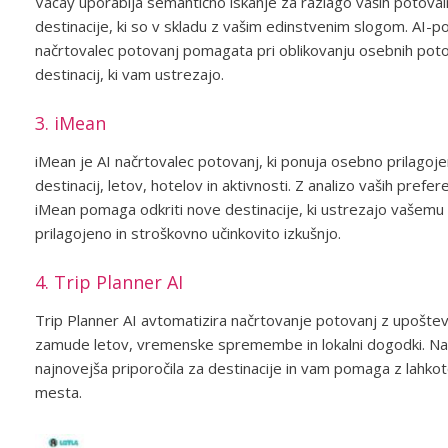
Vacay uporablja semantično iskanje za razlago vaših potovaln
destinacije, ki so v skladu z vašim edinstvenim slogom. AI-po
načrtovalec potovanj pomagata pri oblikovanju osebnih potova
destinacij, ki vam ustrezajo.
3. iMean
iMean je AI načrtovalec potovanj, ki ponuja osebno prilagoje
destinacij, letov, hotelov in aktivnosti. Z analizo vaših prefer
iMean pomaga odkriti nove destinacije, ki ustrezajo vašemu
prilagojeno in stroškovno učinkovito izkušnjo.
4. Trip Planner AI
Trip Planner AI avtomatizira načrtovanje potovanj z upošte
zamude letov, vremenske spremembe in lokalni dogodki. Na 
najnovejša priporočila za destinacije in vam pomaga z lahkoto
mesta.