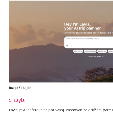
Image 3
Layla
5. Layla
Layla je AI načrtovalec potovanj, zasnovan za družine, pare 