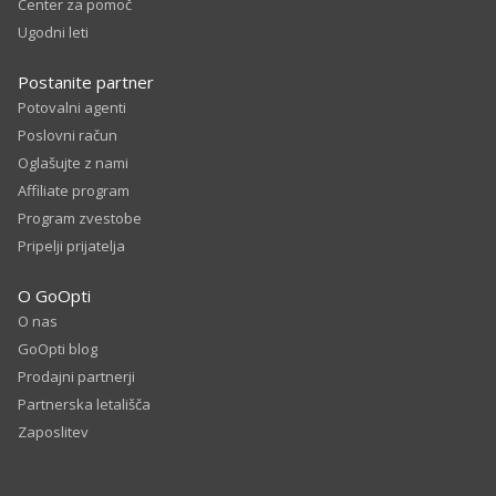
Center za pomoč
Ugodni leti
Postanite partner
Potovalni agenti
Poslovni račun
Oglašujte z nami
Affiliate program
Program zvestobe
Pripelji prijatelja
O GoOpti
O nas
GoOpti blog
Prodajni partnerji
Partnerska letališča
Zaposlitev