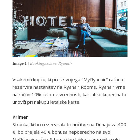
Image 1
Booking.com vs. Ryanair
Vsakemu kupcu, ki prek svojega "MyRyanair" računa
rezervira nastanitev na Ryanair Rooms, Ryanair vrne
na račun 10% celotne vrednosti, kar lahko kupec nato
unovči pri nakupu letalske karte.
Primer
Stranka, ki bo rezervirala tri nočitve na Dunaju za 400
€, bo prejela 40 € bonusa neposredno na svoj
MyRyanair račun. S tem si bo lahko zagotovila celo