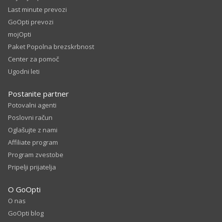
Last minute prevozi
GoOpti prevozi
mojOpti
Paket Popolna brezskrbnost
Center za pomoč
Ugodni leti
Postanite partner
Potovalni agenti
Poslovni račun
Oglašujte z nami
Affiliate program
Program zvestobe
Pripelji prijatelja
O GoOpti
O nas
GoOpti blog