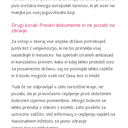
poti srečal/a mnogo evropskih turistov, ki jih sicer ne
manjka po vsej Jugovzhodni Aziji.
Drugi korak: Preveri dokumente in ne pozabi na
zdravje
Za vstop v skoraj vse azijske države potrebuješ
potni list z veljavnostjo, ki ne bo pretekla vsaj
naslednjih 6 mesecev. Na spletnih straneh ambasad
in konzulatov preveri, kako in kdaj lahko pridobiš vizo
za posamezno državo, saj so postopki lahko različni
in ti bodo mogoče vzeli več časa, kot si misliš.
Tudi če se odpravljaš v zelo turistične kraje, ne
pozabi, da je pravočasno cepljenje proti določenim
boleznim izjemno pomembno. Mnogo bolezni se
lahko prenaša s stikom z insekti, zato poskrbi za
ustrezno zaščito. Več informacij o cepljenju najdeš na
Nacionalnem inštitutu za javno zdravje
(www.nijz.si/ambulante).