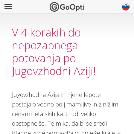
V 4 korakih do
nepozabnega
potovanja po
Jugovzhodni Aziji!
Jugovzhodna Azija in njene lepote
postajajo vedno bolj mamljive in z nižjimi
cenami letalskih kart tudi veliko
dostopnejše. Te mika, da bi se sredi
hladne zime odpravil/a v toplejše kraje, si