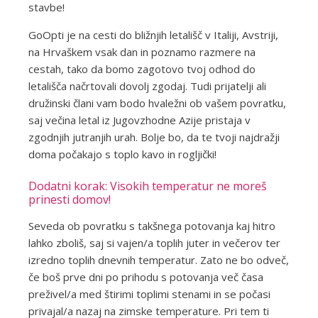
stavbe!
GoOpti je na cesti do bližnjih letališč v Italiji, Avstriji,
na Hrvaškem vsak dan in poznamo razmere na
cestah, tako da bomo zagotovo tvoj odhod do
letališča načrtovali dovolj zgodaj. Tudi prijatelji ali
družinski člani vam bodo hvaležni ob vašem povratku,
saj večina letal iz Jugovzhodne Azije pristaja v
zgodnjih jutranjih urah. Bolje bo, da te tvoji najdražji
doma počakajo s toplo kavo in rogljički!
Dodatni korak: Visokih temperatur ne moreš
prinesti domov!
Seveda ob povratku s takšnega potovanja kaj hitro
lahko zboliš, saj si vajen/a toplih juter in večerov ter
izredno toplih dnevnih temperatur. Zato ne bo odveč,
če boš prve dni po prihodu s potovanja več časa
preživel/a med štirimi toplimi stenami in se počasi
privajal/a nazaj na zimske temperature. Pri tem ti