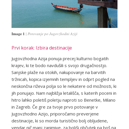
Image 1
Potovanje po Jugovzhodni Aziji
Prvi korak: Izbira destinacije
Jugovzhodna Azija ponuja precej kulturno bogatih
krajev, ki te bodo navdušili s svojo drugačnostjo.
Sanjske plaže na otokih, nakupovanje na barvitih
tržnicah, kopica izjemnih templjev in odprt pogled na
neskončna riževa polja so le nekatere od možnosti, ki
jih ponujajo. Nam najbližja letališča, s katerih poceni in
hitro lahko poletiš poletju naproti so Benetke, Milano
in Zagreb. Če gre za tvoje prvo potovanje v
Jugovzhodno Azijo, priporočamo preverjene
destinacije, ki so morda turistično bolj obljudene,
vendar nič manj zanimive, za boljši občutek pa boš na