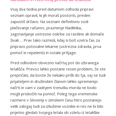
Vsaj dva tedna pred datumom odhoda pripravi
seznam opravil, ki jih moraš postoriti, preden
zapustiš državo. Na seznam definitivno sodi
plačevanje računov, praznenje hladilnika,
zagotavljanje ustrezne oskrbe za rastline ali domače
živali … Prav tako razmisli, kdaj si boš vzel/a čas za
pripravo potovalne lekarne (ustrezna zdravila, prva
pomoč in repelenti) in ostale prtljage.
Pred odhodom obvezno načrtuj pot do izbranega
letališča. Prevoz lahko postane resen problem, če ste
prepričani, da boste že nekako prišli do tja, saj se tudi
prijateljem in družinskim članom lahko spremenijo
načrti in vam v zadnjem trenutku morda ne bodo
mogli priskočiti na pomoč. Poleg tega vremenske
razmere v Sloveniji v zimskem času hitro postanejo
velik zalogaj tudi za izkušene voznike in res ne bi bilo
prijetno gledati tvojega letala ob vzletu iz letališke