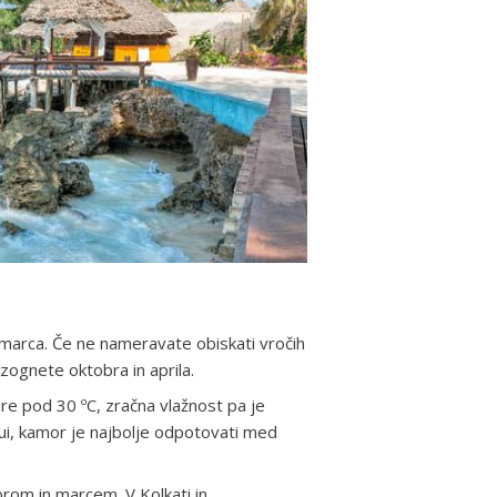
marca. Če ne nameravate obiskati vročih
zognete oktobra in aprila.
 pod 30 ºC, zračna vlažnost pa je
ui, kamor je najbolje odpotovati med
rom in marcem. V Kolkati in