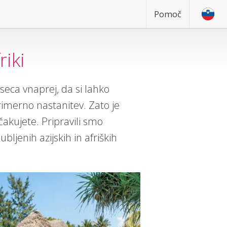
Pomoč
riki
seca vnaprej, da si lahko
rimerno nastanitev. Zato je
kujete. Pripravili smo
ljenih azijskih in afriških