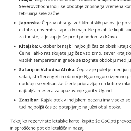
Severovzhodni Indiji se obdobje znosnega vremena konča
februarja šele začne.
Japonska:
Čeprav obsega več klimatskih pasov, je po 
oktobra, novembra, aprila in maja. Ne pozabite kupiti ka
za turiste, ki jo kupijo še pred prihodom v državo.
Kitajska:
Oktober bi naj bil najboljši čas za obisk Kita
Če ne, lahko raziskujete jug čez vso zimo, sever Kitaj
visokih temperatur in gneče se izognite obdobju med j
Safariji in Vzhodna Afrika:
Čeprav je poletje med junij
safari, sta Serengeti in območje Ngorongoro izjemno pri
obdobju se velikanske črede pripravljajo na kotitev mla
najboljša meseca za opazovanje goril v Ugandi.
Zanzibar:
Rajski otok v Indijskem oceanu ima visoko 
tudi najboljši čas za potapljanje na južni obali otoka.
Takoj ko rezervirate letalske karte, kupite še GoOpti prevo
in sproščeno pot do letališča in nazaj.