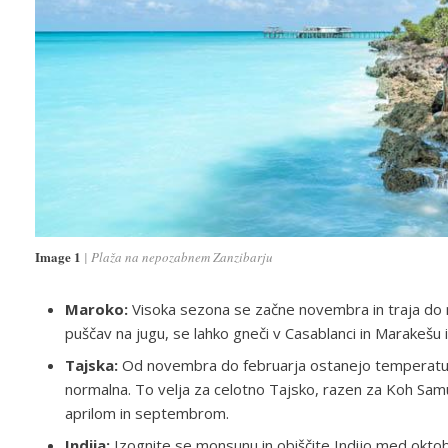
Image 1
Plaža na nepozabnem Zanzibarju
Maroko:
Visoka sezona se začne novembra in traja do 
puščav na jugu, se lahko gneči v Casablanci in Marakešu i
Tajska:
Od novembra do februarja ostanejo temperature
normalna. To velja za celotno Tajsko, razen za Koh Sam
aprilom in septembrom.
Indija:
Izognite se monsunu in obiščite Indijo med oktob