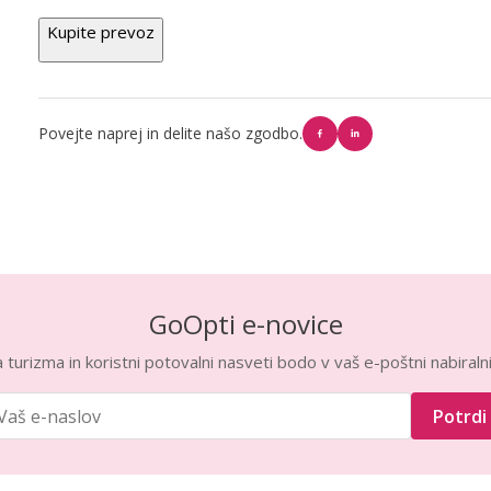
Kupite prevoz
Povejte naprej in delite našo zgodbo.
GoOpti e-novice
turizma in koristni potovalni nasveti bodo v vaš e-poštni nabiralni
Potrdi