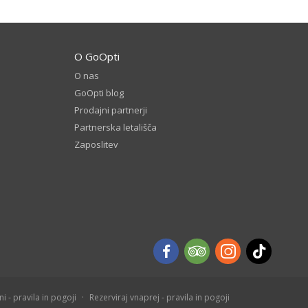
O GoOpti
O nas
GoOpti blog
Prodajni partnerji
Partnerska letališča
Zaposlitev
i - pravila in pogoji
Rezerviraj vnaprej - pravila in pogoji