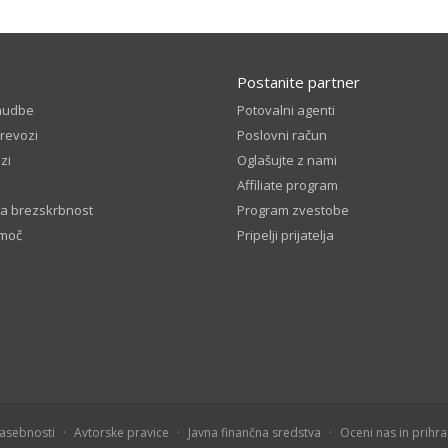
Postanite partner
nudbe
Potovalni agenti
prevozi
Poslovni račun
zi
Oglašujte z nami
Affiliate program
a brezskrbnost
Program zvestobe
omoč
Pripelji prijatelja
zasebnosti
Avtorske pravice
Javna finančna sredstva
Oceni nas in prihran