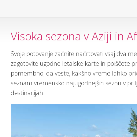
Visoka sezona v Aziji in Af
Svoje potovanje začnite načrtovati vsaj dva me
zagotovite ugodne letalske karte in poiščete p
pomembno, da veste, kakšno vreme lahko priča
seznam vremensko najugodnejših sezon v priljub
destinacijah.