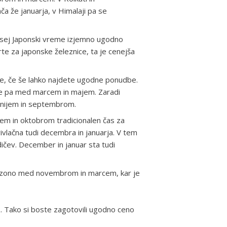
 že januarja, v Himalaji pa se
vsej Japonski vreme izjemno ugodno
rte za japonske železnice, ta je cenejša
jske, če še lahko najdete ugodne ponudbe.
ske pa med marcem in majem. Zaradi
unijem in septembrom.
em in oktobrom tradicionalen čas za
vlačna tudi decembra in januarja. V tem
dičev. December in januar sta tudi
sezono med novembrom in marcem, kar je
z. Tako si boste zagotovili ugodno ceno