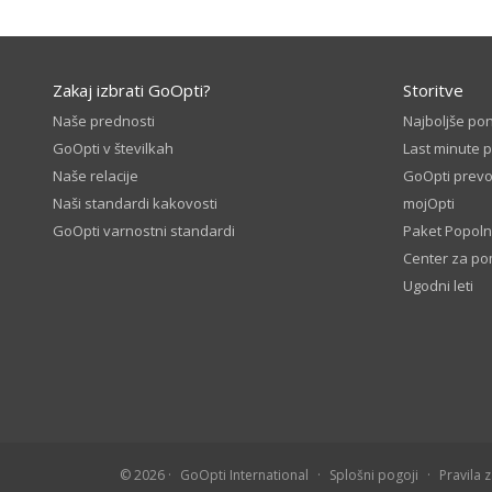
Zakaj izbrati GoOpti?
Storitve
Naše prednosti
Najboljše po
GoOpti v številkah
Last minute 
Naše relacije
GoOpti prevo
Naši standardi kakovosti
mojOpti
GoOpti varnostni standardi
Paket Popoln
Center za p
Ugodni leti
© 2026
GoOpti International
Splošni pogoji
Pravila 